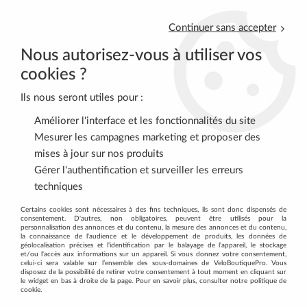
Continuer sans accepter
Nous autorisez-vous à utiliser vos
cookies ?
Ils nous seront utiles pour :
0
Améliorer l'interface et les fonctionnalités du site
Mesurer les campagnes marketing et proposer des
mises à jour sur nos produits
Accueil
>
ROUTE
>
TRANSMISSION
>
Plateaux
>
SHIMANO
Gérer l'authentification et surveiller les erreurs
Plateau 38D-MC Dura-Ace FC-9000 Pour 52/38D
techniques
Certains cookies sont nécessaires à des fins techniques, ils sont donc dispensés de
consentement. D'autres, non obligatoires, peuvent être utilisés pour la
personnalisation des annonces et du contenu, la mesure des annonces et du contenu,
la connaissance de l'audience et le développement de produits, les données de
géolocalisation précises et l'identification par le balayage de l'appareil, le stockage
et/ou l'accès aux informations sur un appareil. Si vous donnez votre consentement,
celui-ci sera valable sur l’ensemble des sous-domaines de VeloBoutiquePro. Vous
disposez de la possibilité de retirer votre consentement à tout moment en cliquant sur
le widget en bas à droite de la page. Pour en savoir plus, consulter notre politique de
cookie.