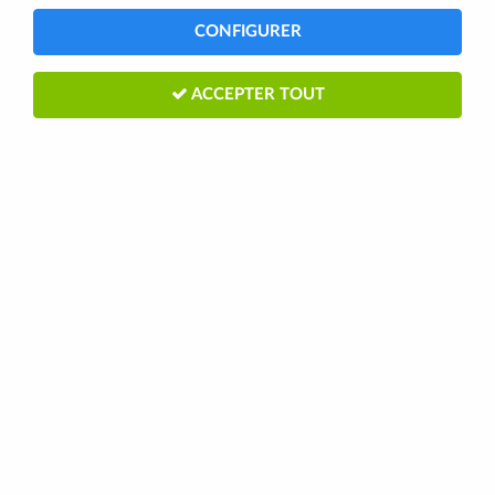
CONFIGURER
ACCEPTER TOUT
SHIMANO PLATEAU 38D-MC DURA-
ACE FC-9000 POUR 52/38D
Soyez le premier à donner votre avis !