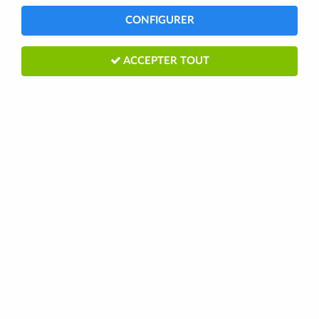
CONFIGURER
ACCEPTER TOUT
SHIMANO PLATEAU 32D ALIVIO FC-
M415 ARGT
2
Avis
Donnez votre avis