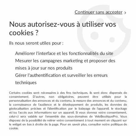
Continuer sans accepter
Nous autorisez-vous à utiliser vos
cookies ?
Ils nous seront utiles pour :
0
Améliorer l'interface et les fonctionnalités du site
Mesurer les campagnes marketing et proposer des
mises à jour sur nos produits
Accueil
>
VTT
>
TRANSMISSION
>
Plateaux
>
SHIMANO Plateau
Gérer l'authentification et surveiller les erreurs
32D Alivio FC-M415 Argt
techniques
Certains cookies sont nécessaires à des fins techniques, ils sont donc dispensés de
consentement. D'autres, non obligatoires, peuvent être utilisés pour la
personnalisation des annonces et du contenu, la mesure des annonces et du contenu,
la connaissance de l'audience et le développement de produits, les données de
géolocalisation précises et l'identification par le balayage de l'appareil, le stockage
et/ou l'accès aux informations sur un appareil. Si vous donnez votre consentement,
celui-ci sera valable sur l’ensemble des sous-domaines de VeloBoutiquePro. Vous
disposez de la possibilité de retirer votre consentement à tout moment en cliquant sur
le widget en bas à droite de la page. Pour en savoir plus, consulter notre politique de
cookie.