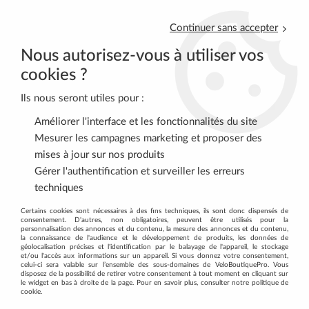
Continuer sans accepter
Nous autorisez-vous à utiliser vos
cookies ?
Ils nous seront utiles pour :
0
Améliorer l'interface et les fonctionnalités du site
Mesurer les campagnes marketing et proposer des
mises à jour sur nos produits
Accueil
>
ROUTE
>
PEDALES
>
Pédales automatiques Route
>
Gérer l'authentification et surveiller les erreurs
SHIMANO Pedales SPD-SL PD-R9100 Dura-Ace Axe Long avec
techniques
Cales SM-SH12
Certains cookies sont nécessaires à des fins techniques, ils sont donc dispensés de
consentement. D'autres, non obligatoires, peuvent être utilisés pour la
personnalisation des annonces et du contenu, la mesure des annonces et du contenu,
la connaissance de l'audience et le développement de produits, les données de
géolocalisation précises et l'identification par le balayage de l'appareil, le stockage
et/ou l'accès aux informations sur un appareil. Si vous donnez votre consentement,
celui-ci sera valable sur l’ensemble des sous-domaines de VeloBoutiquePro. Vous
disposez de la possibilité de retirer votre consentement à tout moment en cliquant sur
le widget en bas à droite de la page. Pour en savoir plus, consulter notre politique de
cookie.