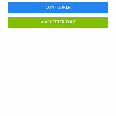
CONFIGURER
ACCEPTER TOUT
SHIMANO PEDALES SPD-SL PD-
R9100 DURA-ACE AXE LONG AVEC
CALES SM-SH12