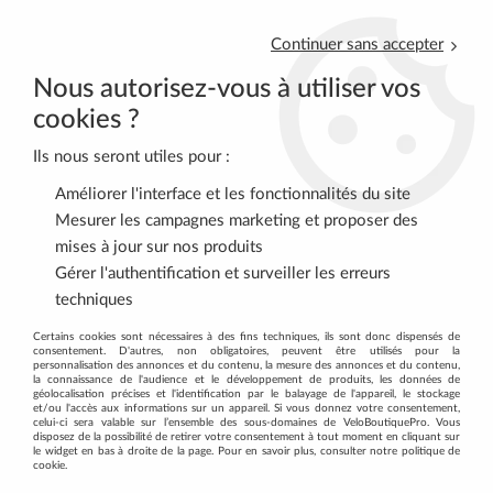
Continuer sans accepter
Nous autorisez-vous à utiliser vos
cookies ?
Ils nous seront utiles pour :
0
Améliorer l'interface et les fonctionnalités du site
Mesurer les campagnes marketing et proposer des
mises à jour sur nos produits
Accueil
>
ROUTE
>
PEDALES
>
Pédales automatiques Route
>
Gérer l'authentification et surveiller les erreurs
SHIMANO Pedales SPD-SL PD-R550 Avec Cales SM-SH11
techniques
Certains cookies sont nécessaires à des fins techniques, ils sont donc dispensés de
Promo
-
12
%
consentement. D'autres, non obligatoires, peuvent être utilisés pour la
personnalisation des annonces et du contenu, la mesure des annonces et du contenu,
la connaissance de l'audience et le développement de produits, les données de
géolocalisation précises et l'identification par le balayage de l'appareil, le stockage
et/ou l'accès aux informations sur un appareil. Si vous donnez votre consentement,
celui-ci sera valable sur l’ensemble des sous-domaines de VeloBoutiquePro. Vous
disposez de la possibilité de retirer votre consentement à tout moment en cliquant sur
le widget en bas à droite de la page. Pour en savoir plus, consulter notre politique de
cookie.