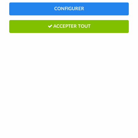
CONFIGURER
ACCEPTER TOUT
SHIMANO PEDALES SPD-SL PD-R550
AVEC CALES SM-SH11