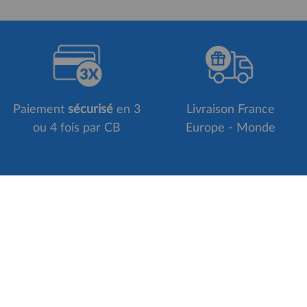
Paiement
sécurisé
en 3
Livraison France
ou 4 fois par CB
Europe - Monde
Suivez-nous sur
INFOS PRATIQUES
NOS SER