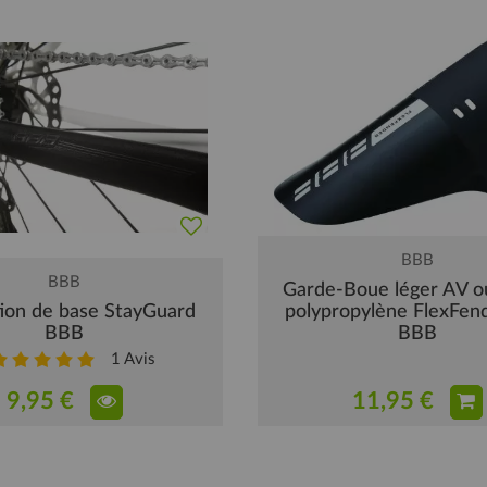
BBB
BBB
Garde-Boue léger AV o
ion de base StayGuard
polypropylène FlexFend
BBB
BBB
1
Avis
9,95 €
11,95 €