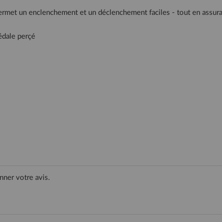
et un enclenchement et un déclenchement faciles - tout en assurant 
édale perçé
nner votre avis.