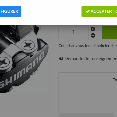
Description
FIGURER
ACCEPTER T
Expédié sous 24h
Cet achat vous fera bénéficier de
Demande de renseignemen