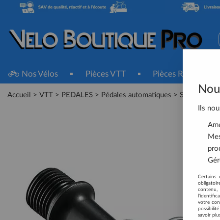
Nos Vélos
Pièces VTT
Pièces Route
Nous
Accueil
>
VTT
>
PEDALES
>
Pédales automatiques
>
SHIMANO Pe
Ils nou
Amél
Mes
pro
Gére
Certains 
obligatoi
contenu, 
l'identifi
votre con
possibili
savoir plu