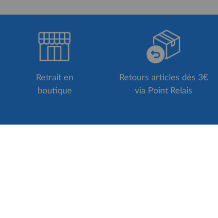
Retrait en
Retours articles dès 3€
boutique
via Point Relais
S'inscrire à la Newsletter
VICES
ACCÈS RAPIDE