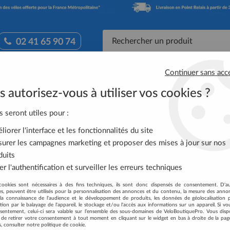
02 41 65 90 74
Continuer sans acc
Accessoires Vélo
Équipement Cycliste
Nutrit
 autorisez-vous à utiliser vos cookies ?
dales SPD PD-M540 Noires Avec Cales SM-SH51
s seront utiles pour :
iorer l'interface et les fonctionnalités du site
SHIMANO PEDALES
urer les campagnes marketing et proposer des mises à jour sur nos
SM-SH51
duits
r l'authentification et surveiller les erreurs techniques
Soyez le premier à donner votre
cookies sont nécessaires à des fins techniques, ils sont donc dispensés de consentement. D'a
69
,
99
€
TTC
res, peuvent être utilisés pour la personnalisation des annonces et du contenu, la mesure des anno
au lie
la connaissance de l'audience et le développement de produits, les données de géolocalisation p
cation par le balayage de l'appareil, le stockage et/ou l'accès aux informations sur un appareil. Si 
sentement, celui-ci sera valable sur l’ensemble des sous-domaines de VeloBoutiquePro. Vous disp
Réf. :
EPDM540L
té de retirer votre consentement à tout moment en cliquant sur le widget en bas à droite de la pag
s, consulter notre politique de cookie.