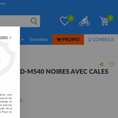
0
0
epter
ion-Soin
Entretien
PROMO
CONSEILS
 SPD PD-M540 NOIRES AVEC CALES
 avis !
utres, non
nces et du
u de
79,99
€
récises et
vous donnez
osez de la
e. Pour en