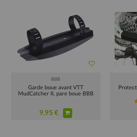
BBB
Garde boue avant VTT
Protect
MudCatcher II, pare boue BBB
9,95 €