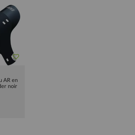
u AR en
er noir