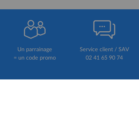
Un parrainage
Service client / SAV
= un code promo
02 41 65 90 74
POURQUOI NOUS CHOISIR ?