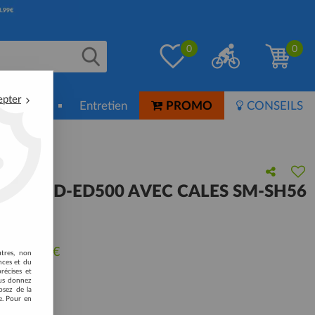
0
0
epter
ion-Soin
Entretien
PROMO
CONSEILS
 SPD PD-ED500 AVEC CALES SM-SH56
 avis !
u de
49,99
€
utres, non
nces et du
récises et
vous donnez
osez de la
e. Pour en