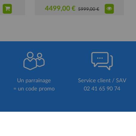
4499,00 €
5999,00 €
Un parrainage
Service client / SAV
= un code promo
02 41 65 90 74