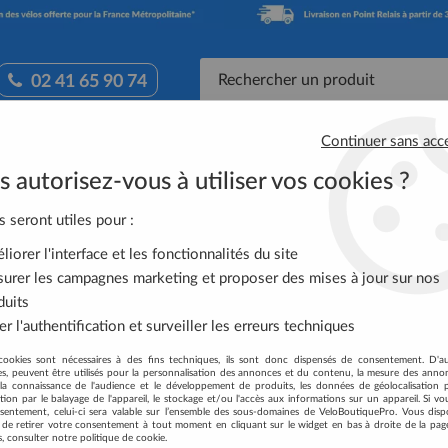
02 41 65 90 74
Continuer sans acc
Accessoires Vélo
Équipement Cycliste
Nutrit
 autorisez-vous à utiliser vos cookies ?
dales SPD PD-ED500 Avec Cales SM-SH56
s seront utiles pour :
iorer l'interface et les fonctionnalités du site
SHIMANO PEDALES
urer les campagnes marketing et proposer des mises à jour sur nos
duits
Soyez le premier à donner votre
r l'authentification et surveiller les erreurs techniques
44
,
99
€
TTC
au lie
cookies sont nécessaires à des fins techniques, ils sont donc dispensés de consentement. D'a
res, peuvent être utilisés pour la personnalisation des annonces et du contenu, la mesure des anno
la connaissance de l'audience et le développement de produits, les données de géolocalisation p
Réf. :
EPDED500
cation par le balayage de l'appareil, le stockage et/ou l'accès aux informations sur un appareil. Si 
sentement, celui-ci sera valable sur l’ensemble des sous-domaines de VeloBoutiquePro. Vous disp
té de retirer votre consentement à tout moment en cliquant sur le widget en bas à droite de la pag
Expédié sous 5/10 jours
s, consulter notre politique de cookie.