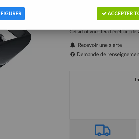
FIGURER
ACCEPTER T
Cet achat vous fera bénéficier de
Recevoir une alerte
Demande de renseignemen