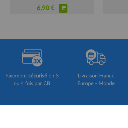
6,90 €
Paiement
sécurisé
en 3
Livraison France
ou 4 fois par CB
Europe - Monde
Suivez-nous sur