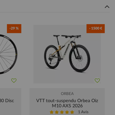
-29 %
- 1500 €
ORBEA
30 Disc
VTT tout-suspendu Orbea Oiz
M10 AXS 2026
1
Avis