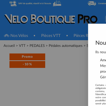
Nos Vélos
Pièces VTT
Pièces Route
Nous
Accueil
>
VTT
>
PEDALES
>
Pédales automatiques
>
SHIMANO Pe
Ils nou
Promo
Amél
-
10
%
Mes
pro
Gére
Certains 
obligatoi
contenu, 
l'identifi
votre con
possibili
savoir plu