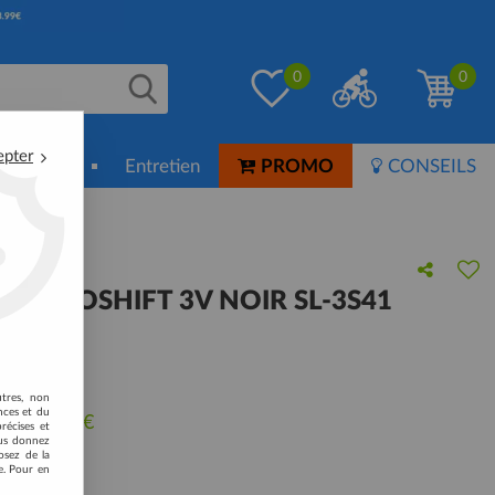
0
0
epter
ion-Soin
Entretien
PROMO
CONSEILS
 REVOSHIFT 3V NOIR SL-3S41
 avis !
utres, non
nces et du
u de
15,80
€
récises et
vous donnez
osez de la
e. Pour en