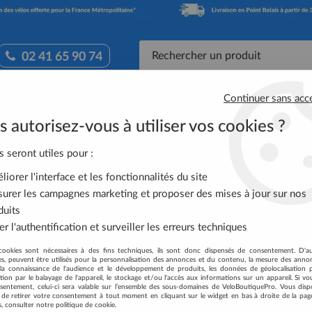
02 41 65 90 74
Continuer sans acc
Accessoires Vélo
Équipement Cycliste
Nutrit
 autorisez-vous à utiliser vos cookies ?
NO Manette Revoshift 3v Noir SL-3S41 Nexus
s seront utiles pour :
iorer l'interface et les fonctionnalités du site
SHIMANO MANETTE
urer les campagnes marketing et proposer des mises à jour sur nos
NEXUS
duits
r l'authentification et surveiller les erreurs techniques
Soyez le premier à donner votre
cookies sont nécessaires à des fins techniques, ils sont donc dispensés de consentement. D'a
13
,
60
€
TTC
res, peuvent être utilisés pour la personnalisation des annonces et du contenu, la mesure des anno
au lie
la connaissance de l'audience et le développement de produits, les données de géolocalisation p
cation par le balayage de l'appareil, le stockage et/ou l'accès aux informations sur un appareil. Si 
sentement, celui-ci sera valable sur l’ensemble des sous-domaines de VeloBoutiquePro. Vous disp
Réf. :
ESL3S41EALS
té de retirer votre consentement à tout moment en cliquant sur le widget en bas à droite de la pag
s, consulter notre politique de cookie.