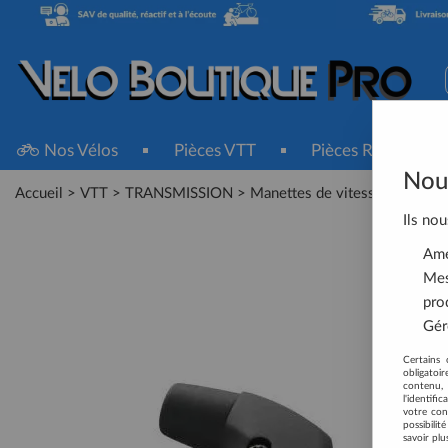
Nos Vélos
Pièces VTT
Pièces Route
Nous
Accueil
>
VTT
>
TRANSMISSION
>
Manettes de vitesses
>
SHIMA
Ils nou
Amél
Mes
pro
Gére
Certains 
obligatoi
contenu, 
l'identifi
votre con
possibili
savoir plu