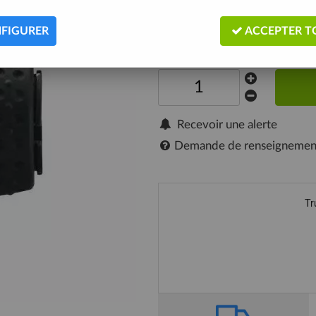
Description
FIGURER
ACCEPTER T
Expédié sous 5/10 jours
Recevoir une alerte
Demande de renseignemen