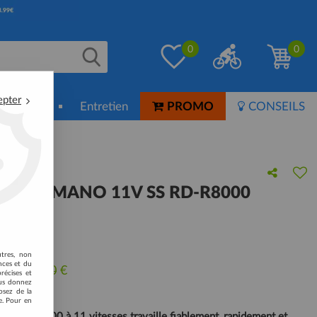
0
0
epter
ion-Soin
Entretien
PROMO
CONSEILS
RE SHIMANO 11V SS RD-R8000
 avis !
utres, non
nces et du
u de
101,40
€
récises et
vous donnez
osez de la
e. Pour en
gra RD-R8000 à 11 vitesses travaille fiablement, rapidement et