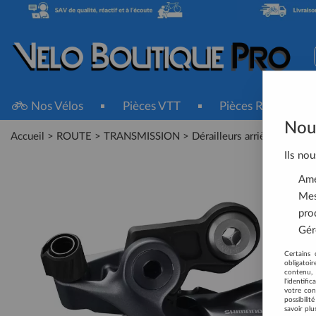
Nos Vélos
Pièces VTT
Pièces Route
Nous
Accueil
>
ROUTE
>
TRANSMISSION
>
Dérailleurs arrière
>
Dérai
Ils nou
Amél
Mes
pro
Gére
Certains 
obligatoi
contenu, 
l'identifi
votre con
possibili
savoir plu