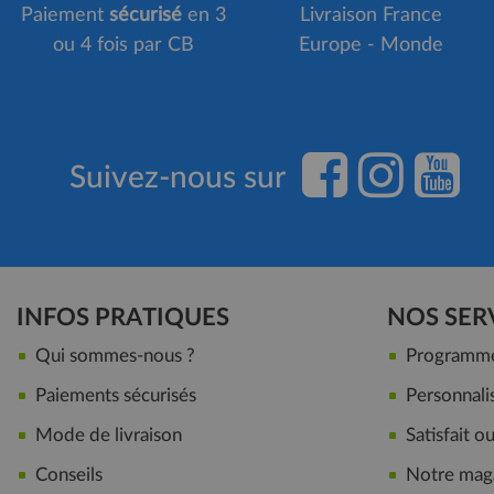
Paiement
sécurisé
en 3
Livraison France
ou 4 fois par CB
Europe - Monde
Suivez-nous sur
INFOS PRATIQUES
NOS SER
Qui sommes-nous ?
Programme 
Paiements sécurisés
Personnalis
Mode de livraison
Satisfait 
Conseils
Notre maga