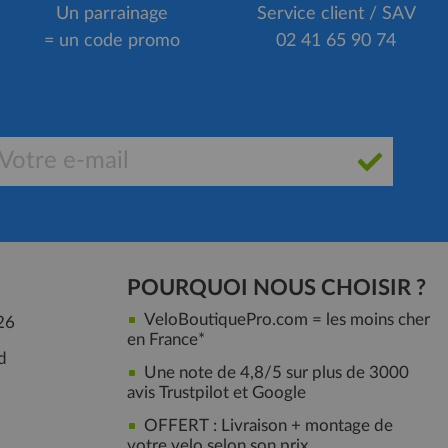
Un parrainage
Service client / SAV
= un code promo
02 41 65 90 74
POURQUOI NOUS CHOISIR ?
VeloBoutiquePro.com = les moins cher
26
en France*
d
Une note de 4,8/5 sur plus de 3000
avis Trustpilot et Google
OFFERT : Livraison + montage de
votre velo selon son prix