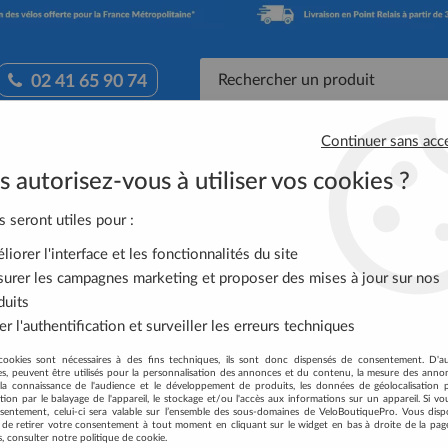
02 41 65 90 74
Continuer sans acc
Accessoires Vélo
Équipement Cycliste
Nutrit
 autorisez-vous à utiliser vos cookies ?
lleur Arrière SHIMANO 11v SS RD-R8000 Ultegra
s seront utiles pour :
iorer l'interface et les fonctionnalités du site
DÉRAILLEUR ARRIÈ
urer les campagnes marketing et proposer des mises à jour sur nos
ULTEGRA
duits
r l'authentification et surveiller les erreurs techniques
Soyez le premier à donner votre
cookies sont nécessaires à des fins techniques, ils sont donc dispensés de consentement. D'a
94
,
00
€
TTC
res, peuvent être utilisés pour la personnalisation des annonces et du contenu, la mesure des anno
au lie
la connaissance de l'audience et le développement de produits, les données de géolocalisation p
cation par le balayage de l'appareil, le stockage et/ou l'accès aux informations sur un appareil. Si 
sentement, celui-ci sera valable sur l’ensemble des sous-domaines de VeloBoutiquePro. Vous disp
Réf. :
IRDR8000SS
té de retirer votre consentement à tout moment en cliquant sur le widget en bas à droite de la pag
s, consulter notre politique de cookie.
Le dérailleur arrière Shimano Ulte