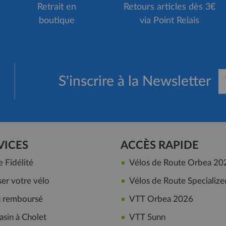
Retrait en
Retours articles dès 3€
boutique
via Point Relais
S'inscrire à la Newsletter
VICES
ACCÈS RAPIDE
Fidélité
Vélos de Route Orbea 20
er votre vélo
Vélos de Route Specialize
ou remboursé
VTT Orbea 2026
sin à Cholet
VTT Sunn