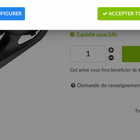
précisément, sans vous demander de
FIGURER
ACCEPTER T
Description
Expédié sous 24h
Cet achat vous fera bénéficier de
Demande de renseignemen