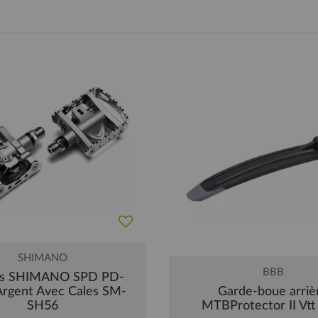
SHIMANO
BBB
es SHIMANO SPD PD-
rgent Avec Cales SM-
Garde-boue arriè
SH56
MTBProtector II Vt