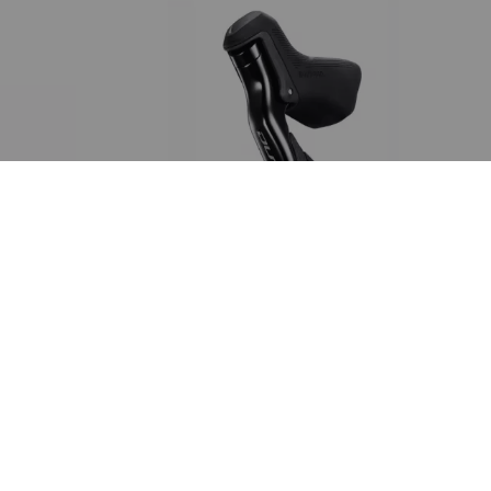
SHIMANO
uche
8150L
Levier/Manette Gauche Di2
SHIMANO ST-R9250 Dura-Ace
399,99 €