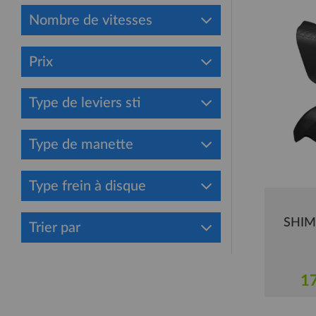
Nombre de vitesses
Prix
Type de leviers sti
Type de manette
Type frein à disque
SHIM
Trier par
17