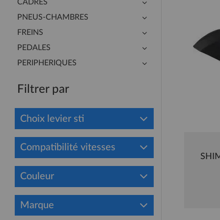
CADRES
PNEUS-CHAMBRES
FREINS
PEDALES
PERIPHERIQUES
Filtrer par
Choix levier sti
Compatibilité vitesses
SHI
Couleur
Marque