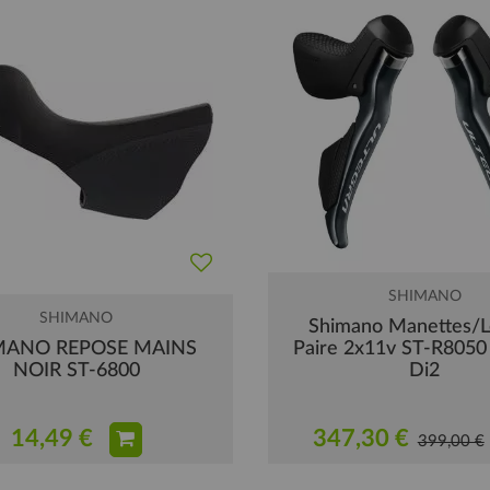
SHIMANO
SHIMANO
Shimano Manettes/L
MANO REPOSE MAINS
Paire 2x11v ST-R8050
NOIR ST-6800
Di2
14,49 €
347,30 €
399,00 €