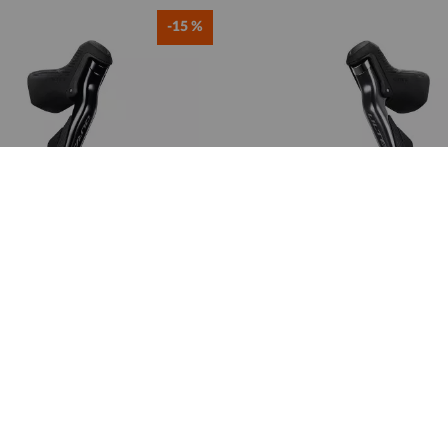
-15 %
SHIMANO
SHIMANO
MANO Levier/Manette
Levier/Manette Ga
 Di2 12v ST-R9250 Dura-
SHIMANO Di2 STR
Ace
Ultegra
9,99 €
224,99 €
399,99 €