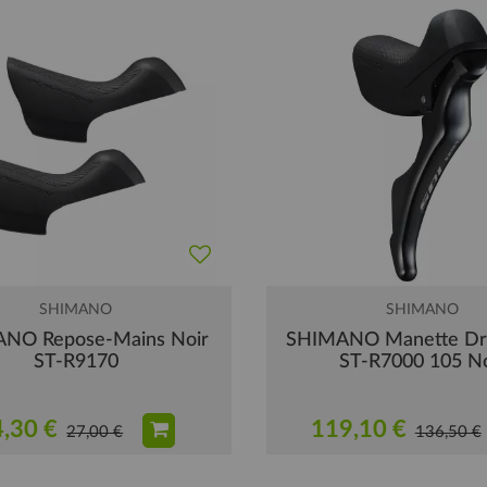
SHIMANO
SHIMANO
NO Repose-Mains Noir
SHIMANO Manette Dro
ST-R9170
ST-R7000 105 No
,30 €
119,10 €
27,00 €
136,50 €