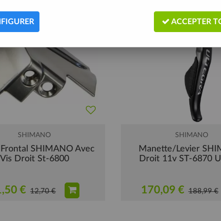
FIGURER
ACCEPTER T
SHIMANO
SHIMANO
 Frontal SHIMANO Avec
Manette/Levier SH
Vis Droit St-6800
Droit 11v ST-6870 U
,50 €
170,09 €
12,70 €
188,99 €