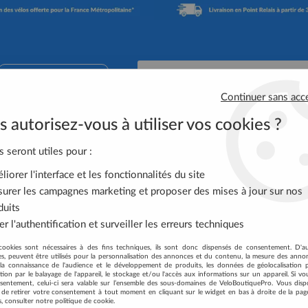
02 41 65 90 74
Continuer sans acc
 autorisez-vous à utiliser vos cookies ?
Accessoires Vélo
Équipement Cycliste
Nutrit
s seront utiles pour :
iorer l'interface et les fonctionnalités du site
UTE NOTRE GAMME DE LEVIERS
urer les campagnes marketing et proposer des mises à jour sur nos
duits
r l'authentification et surveiller les erreurs techniques
cookies sont nécessaires à des fins techniques, ils sont donc dispensés de consentement. D'a
res, peuvent être utilisés pour la personnalisation des annonces et du contenu, la mesure des anno
la connaissance de l'audience et le développement de produits, les données de géolocalisation p
cation par le balayage de l'appareil, le stockage et/ou l'accès aux informations sur un appareil. Si 
68 articles
sentement, celui-ci sera valable sur l’ensemble des sous-domaines de VeloBoutiquePro. Vous disp
té de retirer votre consentement à tout moment en cliquant sur le widget en bas à droite de la pag
s, consulter notre politique de cookie.