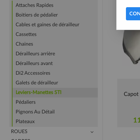
Attaches Rapides
CON
Boitiers de pédalier
Cables et gaines de dérailleur
Cassettes
Chaines
Dérailleurs arrière
Dérailleurs avant
Di2 Accessoires
Galets de dérailleur
Leviers-Manettes STI
Capot
Pédaliers
Pignons Au Détail
11
Plateaux
ROUES