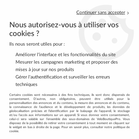
Continuer sans accepter
Nous autorisez-vous à utiliser vos
cookies ?
Ils nous seront utiles pour :
0
Améliorer l'interface et les fonctionnalités du site
Mesurer les campagnes marketing et proposer des
mises à jour sur nos produits
Accueil
>
ROUTE
>
PEDALES
>
Cales
Gérer l'authentification et surveiller les erreurs
techniques
CALES
Certains cookies sont nécessaires à des fins techniques, ils sont donc dispensés de
consentement. D'autres, non obligatoires, peuvent être utilisés pour la
personnalisation des annonces et du contenu, la mesure des annonces et du contenu,
la connaissance de l'audience et le développement de produits, les données de
géolocalisation précises et l'identification par le balayage de l'appareil, le stockage
et/ou l'accès aux informations sur un appareil. Si vous donnez votre consentement,
celui-ci sera valable sur l’ensemble des sous-domaines de VeloBoutiquePro. Vous
disposez de la possibilité de retirer votre consentement à tout moment en cliquant sur
TRIER & FILTRER
le widget en bas à droite de la page. Pour en savoir plus, consulter notre politique de
cookie.