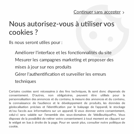
Continuer sans accepter
Nous autorisez-vous à utiliser vos
cookies ?
Ils nous seront utiles pour :
0
Améliorer l'interface et les fonctionnalités du site
Mesurer les campagnes marketing et proposer des
mises à jour sur nos produits
Accueil
>
ACCESSOIRES
>
ECLAIRAGES
>
Garmin Varia™ RTL515
Gérer l'authentification et surveiller les erreurs
techniques
Certains cookies sont nécessaires à des fins techniques, ils sont donc dispensés de
consentement. D'autres, non obligatoires, peuvent être utilisés pour la
personnalisation des annonces et du contenu, la mesure des annonces et du contenu,
la connaissance de l'audience et le développement de produits, les données de
géolocalisation précises et l'identification par le balayage de l'appareil, le stockage
et/ou l'accès aux informations sur un appareil. Si vous donnez votre consentement,
celui-ci sera valable sur l’ensemble des sous-domaines de VeloBoutiquePro. Vous
disposez de la possibilité de retirer votre consentement à tout moment en cliquant sur
le widget en bas à droite de la page. Pour en savoir plus, consulter notre politique de
cookie.