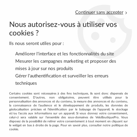
Continuer sans accepter
Nous autorisez-vous à utiliser vos
cookies ?
Ils nous seront utiles pour :
0
Améliorer l'interface et les fonctionnalités du site
Mesurer les campagnes marketing et proposer des
mises à jour sur nos produits
Accueil
>
DIETETIQUE - MASSAGE
>
DIETETIQUE
>
Gatosport
>
Gérer l'authentification et surveiller les erreurs
OVERSTIM'S Sportdej Brownie 600g
techniques
Certains cookies sont nécessaires à des fins techniques, ils sont donc dispensés de
consentement. D'autres, non obligatoires, peuvent être utilisés pour la
personnalisation des annonces et du contenu, la mesure des annonces et du contenu,
la connaissance de l'audience et le développement de produits, les données de
géolocalisation précises et l'identification par le balayage de l'appareil, le stockage
et/ou l'accès aux informations sur un appareil. Si vous donnez votre consentement,
celui-ci sera valable sur l’ensemble des sous-domaines de VeloBoutiquePro. Vous
disposez de la possibilité de retirer votre consentement à tout moment en cliquant sur
le widget en bas à droite de la page. Pour en savoir plus, consulter notre politique de
cookie.