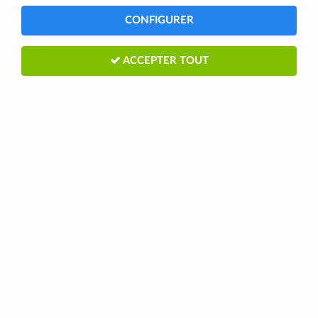
CONFIGURER
ACCEPTER TOUT
OVERSTIM'S SPORTDEJ BROWNIE
600G