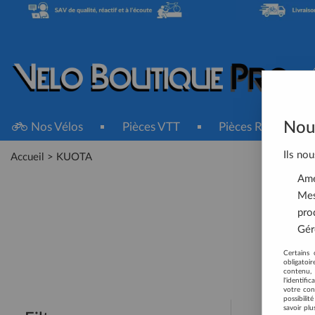
Nous
Nos Vélos
Pièces VTT
Pièces Route
Ils nou
Accueil
>
KUOTA
Amél
Mes
pro
Gére
Déco
Certains 
obligatoi
contenu, 
l'identifi
votre con
possibili
savoir plu