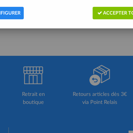
Aucune correspondance t
FIGURER
ACCEPTER T
Retrait en
Retours articles dès 3€
boutique
via Point Relais