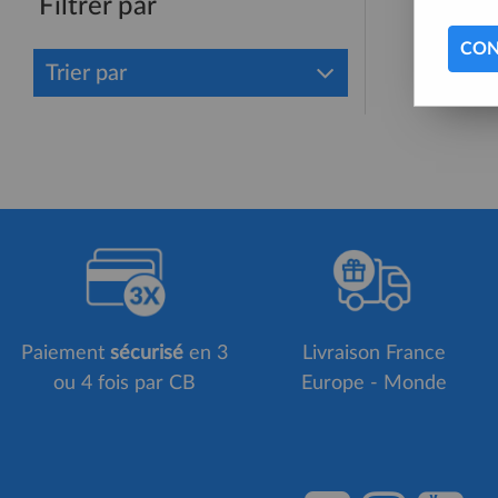
Filtrer par
CON
Trier par
Paiement
sécurisé
en 3
Livraison France
ou 4 fois par CB
Europe - Monde