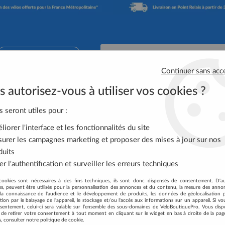
02 41 65 90 74
Continuer sans acc
 autorisez-vous à utiliser vos cookies ?
Accessoires Vélo
Équipement Cycliste
Nutrit
s seront utiles pour :
iorer l'interface et les fonctionnalités du site
KUOTA
urer les campagnes marketing et proposer des mises à jour sur nos
duits
r l'authentification et surveiller les erreurs techniques
uvrez tous les produits de la marque 
cookies sont nécessaires à des fins techniques, ils sont donc dispensés de consentement. D'a
res, peuvent être utilisés pour la personnalisation des annonces et du contenu, la mesure des anno
la connaissance de l'audience et le développement de produits, les données de géolocalisation p
cation par le balayage de l'appareil, le stockage et/ou l'accès aux informations sur un appareil. Si 
sentement, celui-ci sera valable sur l’ensemble des sous-domaines de VeloBoutiquePro. Vous disp
té de retirer votre consentement à tout moment en cliquant sur le widget en bas à droite de la pag
s, consulter notre politique de cookie.