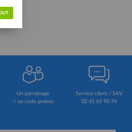
rouvée
OUT
Un parrainage
Service client / SAV
= un code promo
02 41 65 90 74