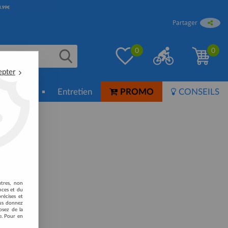
Partager
0
0
epter
ion-Soin
Entretien
PROMO
CONSEILS
Kuota
utres, non
nces et du
récises et
vous donnez
osez de la
e. Pour en