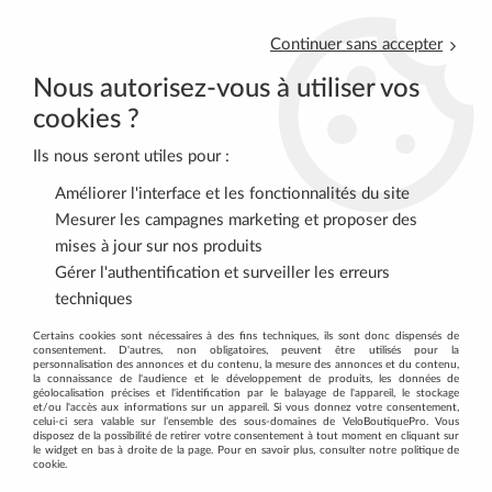
Continuer sans accepter
Nous autorisez-vous à utiliser vos
cookies ?
Ils nous seront utiles pour :
0
Améliorer l'interface et les fonctionnalités du site
Mesurer les campagnes marketing et proposer des
mises à jour sur nos produits
Accueil
>
VTT
>
PERIPHERIQUES
>
Jeux de direction
>
Jeu de
Gérer l'authentification et surveiller les erreurs
direction Integrated 41.8mm 15mm alloy cone spacer BBB
techniques
Certains cookies sont nécessaires à des fins techniques, ils sont donc dispensés de
consentement. D'autres, non obligatoires, peuvent être utilisés pour la
personnalisation des annonces et du contenu, la mesure des annonces et du contenu,
la connaissance de l'audience et le développement de produits, les données de
géolocalisation précises et l'identification par le balayage de l'appareil, le stockage
et/ou l'accès aux informations sur un appareil. Si vous donnez votre consentement,
celui-ci sera valable sur l’ensemble des sous-domaines de VeloBoutiquePro. Vous
disposez de la possibilité de retirer votre consentement à tout moment en cliquant sur
le widget en bas à droite de la page. Pour en savoir plus, consulter notre politique de
cookie.