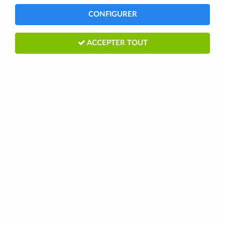
CONFIGURER
ACCEPTER TOUT
JEU DE DIRECTION INTEGRATED
41.8MM 15MM ALLOY CONE SPACER
BBB