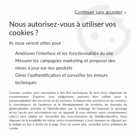
Continuer sans accepter
Nous autorisez-vous à utiliser vos
cookies ?
Ils nous seront utiles pour :
0
Améliorer l'interface et les fonctionnalités du site
Mesurer les campagnes marketing et proposer des
mises à jour sur nos produits
Accueil
>
DIETETIQUE - MASSAGE
>
DIETETIQUE
>
Gatosport
>
Gérer l'authentification et surveiller les erreurs
Gatosport Chocolat OVERSTIMS
techniques
Certains cookies sont nécessaires à des fins techniques, ils sont donc dispensés de
consentement. D'autres, non obligatoires, peuvent être utilisés pour la
personnalisation des annonces et du contenu, la mesure des annonces et du contenu,
la connaissance de l'audience et le développement de produits, les données de
géolocalisation précises et l'identification par le balayage de l'appareil, le stockage
et/ou l'accès aux informations sur un appareil. Si vous donnez votre consentement,
celui-ci sera valable sur l’ensemble des sous-domaines de VeloBoutiquePro. Vous
disposez de la possibilité de retirer votre consentement à tout moment en cliquant sur
le widget en bas à droite de la page. Pour en savoir plus, consulter notre politique de
cookie.