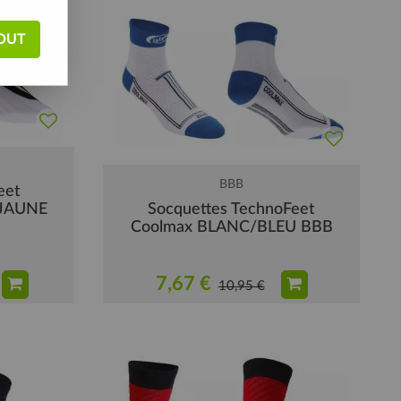
OUT
BBB
eet
-JAUNE
Socquettes TechnoFeet
Coolmax BLANC/BLEU BBB
7,67 €
10,95 €