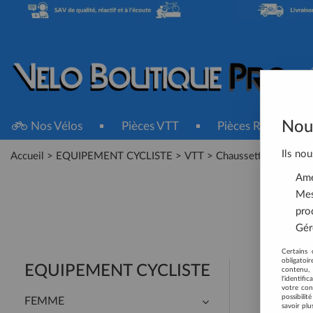
Nous
Nos Vélos
Pièces VTT
Pièces Route
Ils nou
Accueil
>
EQUIPEMENT CYCLISTE
>
VTT
>
Chaussettes
Amél
Mes
pro
Gére
Certains 
obligatoi
EQUIPEMENT CYCLISTE
contenu, 
l'identifi
votre con
possibili
FEMME
savoir plu