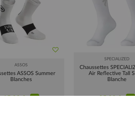
SPECIALIZED
ASSOS
Chaussettes SPECIALI
ssettes ASSOS Summer
Air Reflective Tall 
Blanches
Blanche
15,00 €
25,00 €