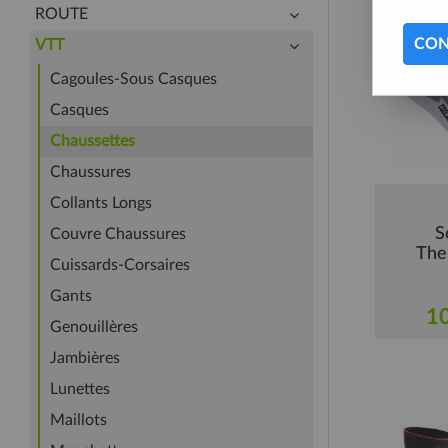
ROUTE
CON
VTT
Cagoules-Sous Casques
Casques
Chaussettes
Chaussures
Collants Longs
S
Couvre Chaussures
The
Cuissards-Corsaires
Gants
10
Genouillères
Jambières
Lunettes
Maillots