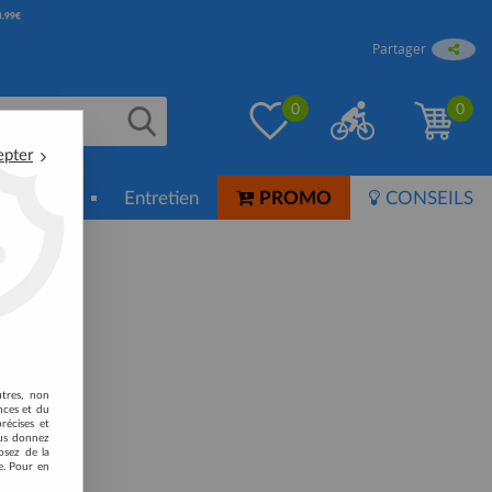
Partager
0
0
epter
ion-Soin
Entretien
PROMO
CONSEILS
utres, non
nces et du
récises et
vous donnez
osez de la
e. Pour en