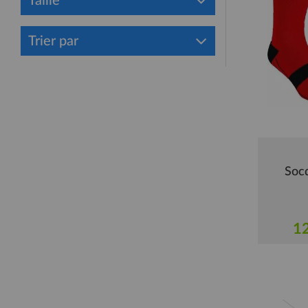
Taille
Trier par
Soc
12