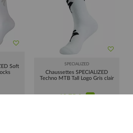
SPECIALIZED
ZED Soft
Socks
Chaussettes SPECIALIZED
Techno MTB Tall Logo Gris clair
18,75 €