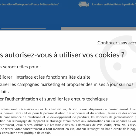
02 41 65 90 74
Continuer sans acc
 autorisez-vous à utiliser vos cookies ?
Accessoires Vélo
Équipement Cycliste
Nutrit
s seront utiles pour :
iorer l'interface et les fonctionnalités du site
CHAUSSETTES
urer les campagnes marketing et proposer des mises à jour sur nos
duits
r l'authentification et surveiller les erreurs techniques
cookies sont nécessaires à des fins techniques, ils sont donc dispensés de consentement. D'a
res, peuvent être utilisés pour la personnalisation des annonces et du contenu, la mesure des anno
la connaissance de l'audience et le développement de produits, les données de géolocalisation p
cation par le balayage de l'appareil, le stockage et/ou l'accès aux informations sur un appareil. Si 
16 articles
sentement, celui-ci sera valable sur l’ensemble des sous-domaines de VeloBoutiquePro. Vous disp
té de retirer votre consentement à tout moment en cliquant sur le widget en bas à droite de la pag
s, consulter notre politique de cookie.