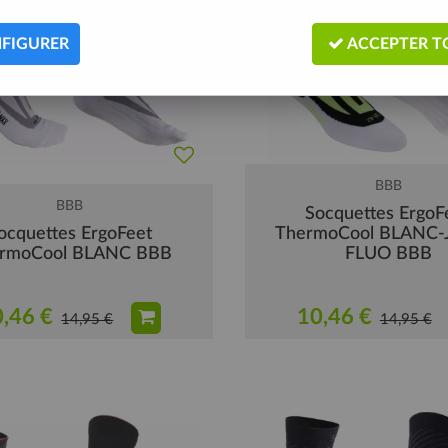
FIGURER
ACCEPTER T
BBB
BBB
Socquettes ErgoF
ocquettes ErgoFeet
ThermoCool BLANC
rmoCool BLANC BBB
FLUO BBB
,46 €
10,46 €
14,95 €
14,95 €