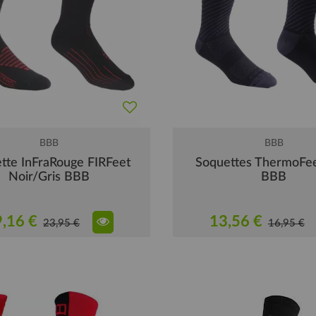
BBB
BBB
tte InFraRouge FIRFeet
Soquettes ThermoFee
Noir/Gris BBB
BBB
,16 €
13,56 €
23,95 €
16,95 €