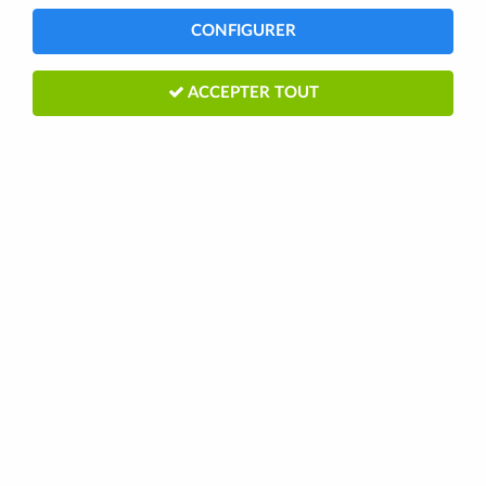
CONFIGURER
TRIER & FILTRER
ACCEPTER TOUT
Aucune correspondance trouvée
Paiement
sécurisé
en 3 ou 4
Livraison France
fois par CB
Europe - Monde