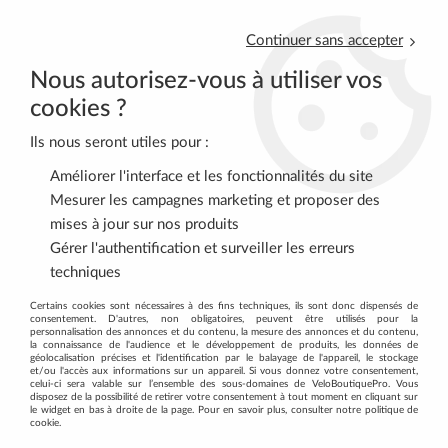
Continuer sans accepter
Nous autorisez-vous à utiliser vos
cookies ?
Ils nous seront utiles pour :
0
Améliorer l'interface et les fonctionnalités du site
Mesurer les campagnes marketing et proposer des
mises à jour sur nos produits
Accueil
>
EQUIPEMENT CYCLISTE
>
FEMME
>
Maillots
Gérer l'authentification et surveiller les erreurs
techniques
MAILLOTS VÉLOS POUR LES FEMMES
Certains cookies sont nécessaires à des fins techniques, ils sont donc dispensés de
consentement. D'autres, non obligatoires, peuvent être utilisés pour la
personnalisation des annonces et du contenu, la mesure des annonces et du contenu,
la connaissance de l'audience et le développement de produits, les données de
Maillots pour le vélo spécial femmes.
géolocalisation précises et l'identification par le balayage de l'appareil, le stockage
et/ou l'accès aux informations sur un appareil. Si vous donnez votre consentement,
celui-ci sera valable sur l’ensemble des sous-domaines de VeloBoutiquePro. Vous
Affinez votre recherche au moyen des filtres présents à gauche
disposez de la possibilité de retirer votre consentement à tout moment en cliquant sur
: taille, couleur des équipements, type d'utilisation...
le widget en bas à droite de la page. Pour en savoir plus, consulter notre politique de
cookie.