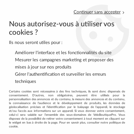
Continuer sans accepter
Nous autorisez-vous à utiliser vos
cookies ?
Ils nous seront utiles pour :
0
Améliorer l'interface et les fonctionnalités du site
Mesurer les campagnes marketing et proposer des
mises à jour sur nos produits
Accueil
>
DIETETIQUE - MASSAGE
>
MASSAGE
>
Pommades
>
Gérer l'authentification et surveiller les erreurs
Crème PROTECTION Pot 150ML OZONE
techniques
Certains cookies sont nécessaires à des fins techniques, ils sont donc dispensés de
Promo
-
50
%
consentement. D'autres, non obligatoires, peuvent être utilisés pour la
personnalisation des annonces et du contenu, la mesure des annonces et du contenu,
la connaissance de l'audience et le développement de produits, les données de
géolocalisation précises et l'identification par le balayage de l'appareil, le stockage
et/ou l'accès aux informations sur un appareil. Si vous donnez votre consentement,
celui-ci sera valable sur l’ensemble des sous-domaines de VeloBoutiquePro. Vous
disposez de la possibilité de retirer votre consentement à tout moment en cliquant sur
le widget en bas à droite de la page. Pour en savoir plus, consulter notre politique de
cookie.