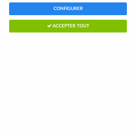
CONFIGURER
ACCEPTER TOUT
CRÈME PROTECTION POT 150ML
OZONE