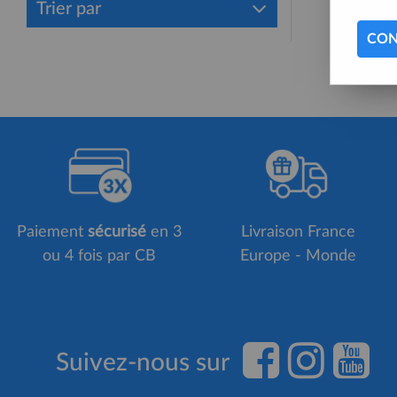
Trier par
CON
Paiement
sécurisé
en 3
Livraison France
ou 4 fois par CB
Europe - Monde
Suivez-nous sur