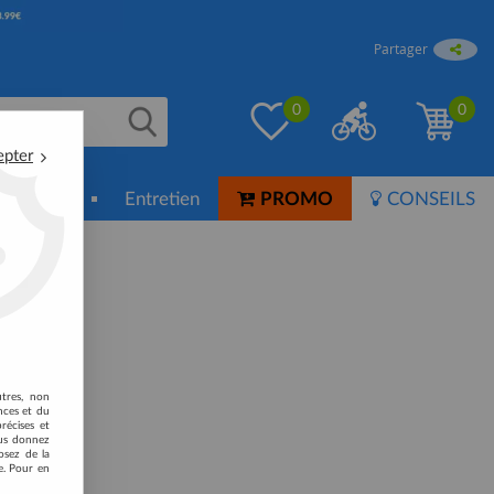
Partager
0
0
epter
ion-Soin
Entretien
PROMO
CONSEILS
utres, non
nces et du
récises et
vous donnez
rouvée
osez de la
e. Pour en