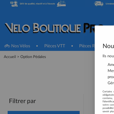
Nous
Nos Vélos
Pièces VTT
Pièces Route
Ils nou
Accueil
>
Option Pédales
Amél
Mes
pro
Gére
Certains 
obligatoi
contenu, 
Filtrer par
l'identifi
votre con
possibili
savoir plu