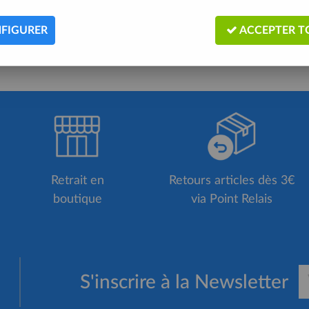
FIGURER
ACCEPTER T
Retrait en
Retours articles dès 3€
boutique
via Point Relais
S'inscrire à la Newsletter