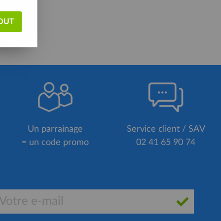
OUT
Un parrainage
Service client / SAV
= un code promo
02 41 65 90 74