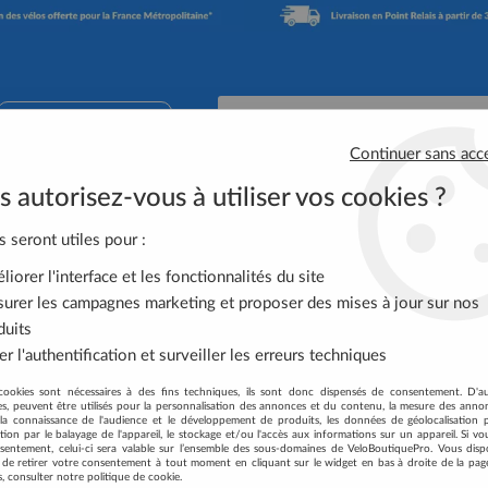
02 41 65 90 74
Continuer sans acc
 autorisez-vous à utiliser vos cookies ?
Accessoires Vélo
Équipement Cycliste
Nutrit
s seront utiles pour :
iorer l'interface et les fonctionnalités du site
OPTION PÉDALES
urer les campagnes marketing et proposer des mises à jour sur nos
duits
r l'authentification et surveiller les erreurs techniques
cookies sont nécessaires à des fins techniques, ils sont donc dispensés de consentement. D'a
res, peuvent être utilisés pour la personnalisation des annonces et du contenu, la mesure des anno
la connaissance de l'audience et le développement de produits, les données de géolocalisation p
cation par le balayage de l'appareil, le stockage et/ou l'accès aux informations sur un appareil. Si 
Aucune correspondance t
sentement, celui-ci sera valable sur l’ensemble des sous-domaines de VeloBoutiquePro. Vous disp
té de retirer votre consentement à tout moment en cliquant sur le widget en bas à droite de la pag
s, consulter notre politique de cookie.