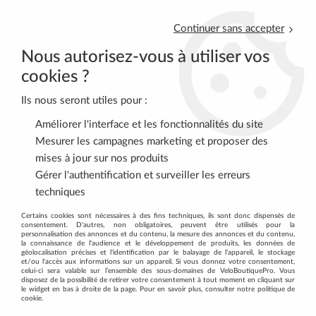
Continuer sans accepter
Nous autorisez-vous à utiliser vos
cookies ?
Ils nous seront utiles pour :
0
Améliorer l'interface et les fonctionnalités du site
Mesurer les campagnes marketing et proposer des
mises à jour sur nos produits
Accueil
>
CAMPAGNOLO
Gérer l'authentification et surveiller les erreurs
techniques
CAMPAGNOLO
Certains cookies sont nécessaires à des fins techniques, ils sont donc dispensés de
consentement. D'autres, non obligatoires, peuvent être utilisés pour la
personnalisation des annonces et du contenu, la mesure des annonces et du contenu,
la connaissance de l'audience et le développement de produits, les données de
Découvrez tous les produtis de la
géolocalisation précises et l'identification par le balayage de l'appareil, le stockage
et/ou l'accès aux informations sur un appareil. Si vous donnez votre consentement,
celui-ci sera valable sur l’ensemble des sous-domaines de VeloBoutiquePro. Vous
marque Campagnolo
disposez de la possibilité de retirer votre consentement à tout moment en cliquant sur
le widget en bas à droite de la page. Pour en savoir plus, consulter notre politique de
cookie.