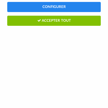
CONFIGURER
TRIER & FILTRER
ACCEPTER TOUT
9 articles
CAMPAGNOLO
Chaine CAMPAGNOLO VELOCE 10
Vitesses