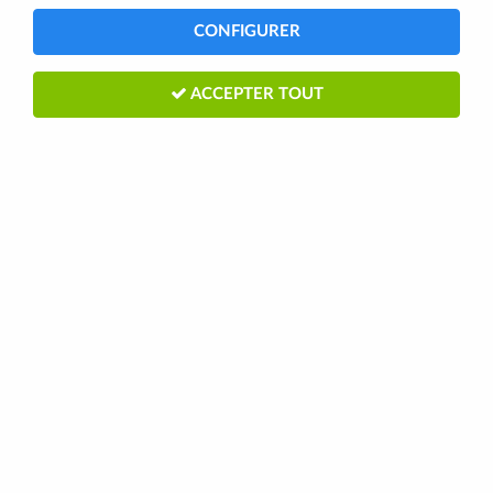
CONFIGURER
ACCEPTER TOUT
CALES PIEDS VÉLO ZEFAL
CHRISTOPHE RACING LIGHT TAILLE