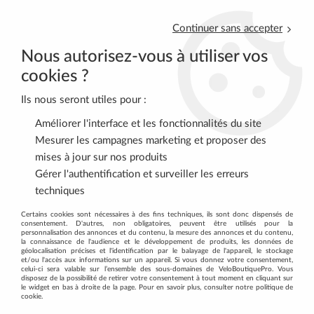
Continuer sans accepter
Nous autorisez-vous à utiliser vos
cookies ?
Ils nous seront utiles pour :
0
Améliorer l'interface et les fonctionnalités du site
Mesurer les campagnes marketing et proposer des
mises à jour sur nos produits
Accueil
>
>
Cales pieds vélo Zefal christophe racing light taille L
Gérer l'authentification et surveiller les erreurs
techniques
Promo
-
10
%
Certains cookies sont nécessaires à des fins techniques, ils sont donc dispensés de
consentement. D'autres, non obligatoires, peuvent être utilisés pour la
personnalisation des annonces et du contenu, la mesure des annonces et du contenu,
la connaissance de l'audience et le développement de produits, les données de
géolocalisation précises et l'identification par le balayage de l'appareil, le stockage
et/ou l'accès aux informations sur un appareil. Si vous donnez votre consentement,
celui-ci sera valable sur l’ensemble des sous-domaines de VeloBoutiquePro. Vous
disposez de la possibilité de retirer votre consentement à tout moment en cliquant sur
le widget en bas à droite de la page. Pour en savoir plus, consulter notre politique de
cookie.