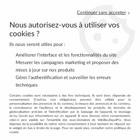
Continuer sans accepter
Nous autorisez-vous à utiliser vos
cookies ?
Ils nous seront utiles pour :
0
Améliorer l'interface et les fonctionnalités du site
Mesurer les campagnes marketing et proposer des
mises à jour sur nos produits
Accueil
>
EQUIPEMENT CYCLISTE
>
VTT
>
Sous Vêtements
>
Gérer l'authentification et surveiller les erreurs
Sous-maillot hiver InfraRouge FirLayer mixte BBB
techniques
Certains cookies sont nécessaires à des fins techniques, ils sont donc dispensés de
consentement. D'autres, non obligatoires, peuvent être utilisés pour la
personnalisation des annonces et du contenu, la mesure des annonces et du contenu,
la connaissance de l'audience et le développement de produits, les données de
géolocalisation précises et l'identification par le balayage de l'appareil, le stockage
et/ou l'accès aux informations sur un appareil. Si vous donnez votre consentement,
celui-ci sera valable sur l’ensemble des sous-domaines de VeloBoutiquePro. Vous
disposez de la possibilité de retirer votre consentement à tout moment en cliquant sur
le widget en bas à droite de la page. Pour en savoir plus, consulter notre politique de
cookie.