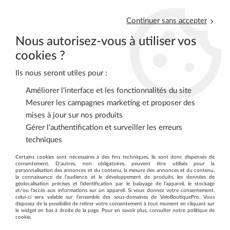
Continuer sans accepter
Nous autorisez-vous à utiliser vos
cookies ?
Ils nous seront utiles pour :
0
Améliorer l'interface et les fonctionnalités du site
Mesurer les campagnes marketing et proposer des
mises à jour sur nos produits
Accueil
>
ENTRETIEN
>
Outillage
>
Outil pour poussez les pistons
Gérer l'authentification et surveiller les erreurs
hydrauliques BBB
techniques
Certains cookies sont nécessaires à des fins techniques, ils sont donc dispensés de
consentement. D'autres, non obligatoires, peuvent être utilisés pour la
personnalisation des annonces et du contenu, la mesure des annonces et du contenu,
la connaissance de l'audience et le développement de produits, les données de
géolocalisation précises et l'identification par le balayage de l'appareil, le stockage
et/ou l'accès aux informations sur un appareil. Si vous donnez votre consentement,
celui-ci sera valable sur l’ensemble des sous-domaines de VeloBoutiquePro. Vous
disposez de la possibilité de retirer votre consentement à tout moment en cliquant sur
le widget en bas à droite de la page. Pour en savoir plus, consulter notre politique de
cookie.