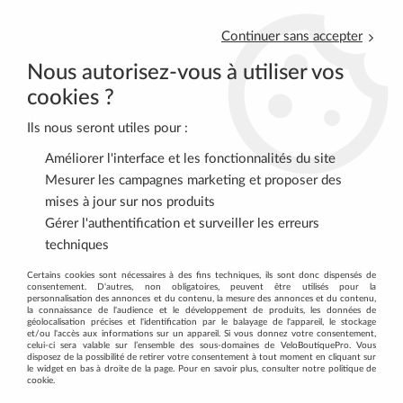
Continuer sans accepter
Nous autorisez-vous à utiliser vos
cookies ?
Ils nous seront utiles pour :
0
Améliorer l'interface et les fonctionnalités du site
Mesurer les campagnes marketing et proposer des
mises à jour sur nos produits
Accueil
>
ENTRETIEN
>
Outillage
>
Kit de 5 clés à cone Coneset
Gérer l'authentification et surveiller les erreurs
(13/14/15/16/17mm) BBB
techniques
Certains cookies sont nécessaires à des fins techniques, ils sont donc dispensés de
consentement. D'autres, non obligatoires, peuvent être utilisés pour la
personnalisation des annonces et du contenu, la mesure des annonces et du contenu,
la connaissance de l'audience et le développement de produits, les données de
géolocalisation précises et l'identification par le balayage de l'appareil, le stockage
et/ou l'accès aux informations sur un appareil. Si vous donnez votre consentement,
celui-ci sera valable sur l’ensemble des sous-domaines de VeloBoutiquePro. Vous
disposez de la possibilité de retirer votre consentement à tout moment en cliquant sur
le widget en bas à droite de la page. Pour en savoir plus, consulter notre politique de
cookie.