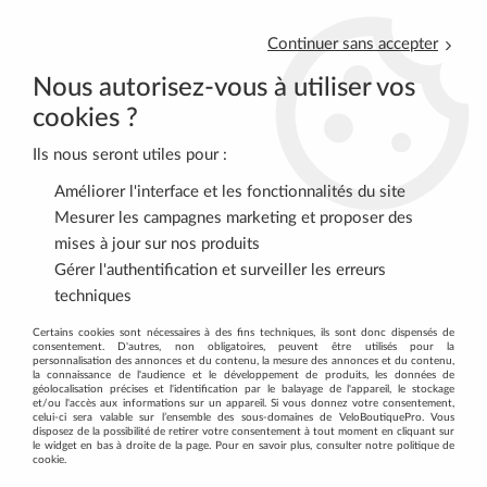
Continuer sans accepter
Nous autorisez-vous à utiliser vos
cookies ?
Ils nous seront utiles pour :
0
Améliorer l'interface et les fonctionnalités du site
Mesurer les campagnes marketing et proposer des
mises à jour sur nos produits
Accueil
>
EQUIPEMENT CYCLISTE
>
ROUTE
>
Casques
>
Ecran
Gérer l'authentification et surveiller les erreurs
hydrofobe pour casque AeroTop Transparent BBB
techniques
Certains cookies sont nécessaires à des fins techniques, ils sont donc dispensés de
consentement. D'autres, non obligatoires, peuvent être utilisés pour la
personnalisation des annonces et du contenu, la mesure des annonces et du contenu,
la connaissance de l'audience et le développement de produits, les données de
géolocalisation précises et l'identification par le balayage de l'appareil, le stockage
et/ou l'accès aux informations sur un appareil. Si vous donnez votre consentement,
celui-ci sera valable sur l’ensemble des sous-domaines de VeloBoutiquePro. Vous
disposez de la possibilité de retirer votre consentement à tout moment en cliquant sur
le widget en bas à droite de la page. Pour en savoir plus, consulter notre politique de
cookie.