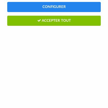
CONFIGURER
21 articles
ACCEPTER TOUT
SPECIALIZED
Support de compteur SPECIALIZED