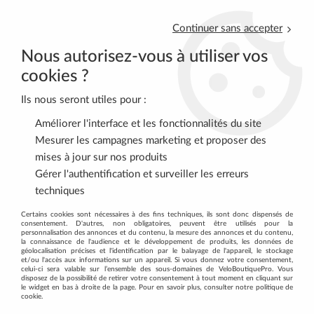
Continuer sans accepter
Nous autorisez-vous à utiliser vos
cookies ?
Ils nous seront utiles pour :
0
Améliorer l'interface et les fonctionnalités du site
Mesurer les campagnes marketing et proposer des
mises à jour sur nos produits
Accueil
>
ACCESSOIRES
>
COMPTEURS-CARDIOS
>
Gérer l'authentification et surveiller les erreurs
Pièces détachées compteurs
techniques
DÉCOUVREZ TOUTE NOTRE GAMME DE
Certains cookies sont nécessaires à des fins techniques, ils sont donc dispensés de
consentement. D'autres, non obligatoires, peuvent être utilisés pour la
PIÈCES DÉTACHÉES COMPTEURS
personnalisation des annonces et du contenu, la mesure des annonces et du contenu,
la connaissance de l'audience et le développement de produits, les données de
géolocalisation précises et l'identification par le balayage de l'appareil, le stockage
et/ou l'accès aux informations sur un appareil. Si vous donnez votre consentement,
celui-ci sera valable sur l’ensemble des sous-domaines de VeloBoutiquePro. Vous
disposez de la possibilité de retirer votre consentement à tout moment en cliquant sur
le widget en bas à droite de la page. Pour en savoir plus, consulter notre politique de
cookie.
TRIER & FILTRER