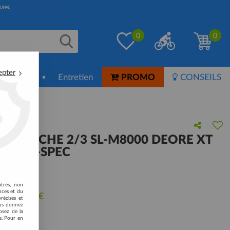
0
0
epter
ion-Soin
Entretien
PROMO
CONSEILS
 I-Spec
 GAUCHE 2/3 SL-M8000 DEORE XT
TION I-SPEC
 avis !
utres, non
nces et du
u de
66,70
€
récises et
vous donnez
osez de la
e. Pour en