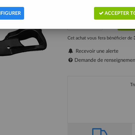
Expédié sous 5/10 jours
FIGURER
ACCEPTER T
Cet achat vous fera bénéficier de
Recevoir une alerte
Demande de renseignemen