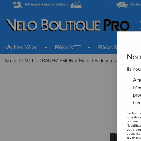
Nos Vélos
Pièces VTT
Pièces Route
Nous
Accueil
>
VTT
>
TRANSMISSION
>
Manettes de vitesses
>
SHIMA
Ils nou
Amél
Mes
pro
Gére
Certains 
obligatoi
contenu, 
l'identifi
votre con
possibili
savoir plu