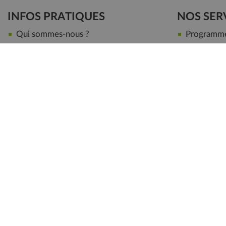
INFOS PRATIQUES
NOS SER
Qui sommes-nous ?
Programme 
Paiements sécurisés
Personnalis
Mode de livraison
Satisfait 
Conseils
Notre maga
Partenariat / Collaboration
Devenir Aff
CGV
|
Mentions légales
|
Nous contac