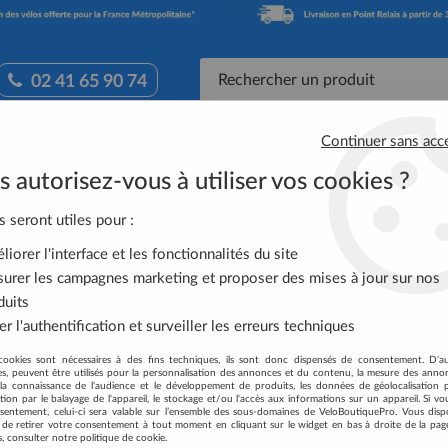
02 41 65 90 74
Continuer sans acc
Accessoires Vélo
Équipement Cycliste
Nutrit
 autorisez-vous à utiliser vos cookies ?
NO Manette Gauche 2/3 SL-M8000 Deore XT Avec Cables Fixation
s seront utiles pour :
iorer l'interface et les fonctionnalités du site
SHIMANO MANETTE
urer les campagnes marketing et proposer des mises à jour sur nos
AVEC CABLES FIXA
duits
r l'authentification et surveiller les erreurs techniques
Soyez le premier à donner votre
cookies sont nécessaires à des fins techniques, ils sont donc dispensés de consentement. D'a
58
,
50
€
TTC
res, peuvent être utilisés pour la personnalisation des annonces et du contenu, la mesure des anno
au lie
la connaissance de l'audience et le développement de produits, les données de géolocalisation p
cation par le balayage de l'appareil, le stockage et/ou l'accès aux informations sur un appareil. Si 
sentement, celui-ci sera valable sur l’ensemble des sous-domaines de VeloBoutiquePro. Vous disp
Réf. :
ISLM8000ILBP
té de retirer votre consentement à tout moment en cliquant sur le widget en bas à droite de la pag
s, consulter notre politique de cookie.