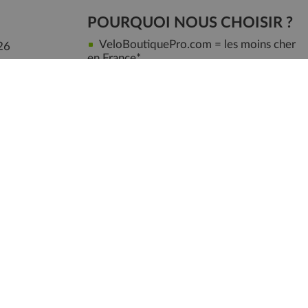
POURQUOI NOUS CHOISIR ?
VeloBoutiquePro.com = les moins cher
26
en France*
d
Une note de 4,8/5 sur plus de 3000
avis Trustpilot et Google
OFFERT : Livraison + montage de
votre velo selon son prix
Marquage antivol OFFERT
Bonnes Raisons d'Acheter chez VeloBoutiquePro.com