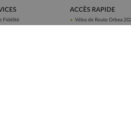
VICES
ACCÈS RAPIDE
Fidélité
Vélos de Route Orbea 20
er votre vélo
Vélos de Route Specialize
ou remboursé
VTT Orbea 2026
sin à Cholet
VTT Sunn
ilié
VELOS ENFANTS
ter
|
Plan du site
|
Questions fréquentes
|
10 