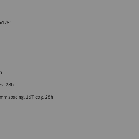
"x1/8"
h
gs, 28h
10mm spacing, 16T cog, 28h