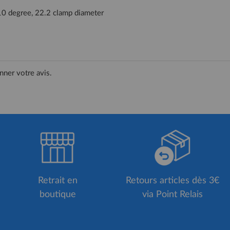
10 degree, 22.2 clamp diameter
nner votre avis.
Retrait en
Retours articles dès 3€
boutique
via Point Relais