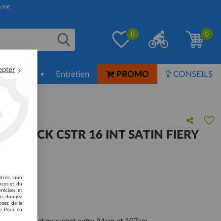
0
0
epter
ion-Soin
Entretien
PROMO
CONSEILS
te
RIPROCK CSTR 16 INT SATIN FIERY
 avis !
utres, non
nces et du
récises et
vous donnez
osez de la
e. Pour en