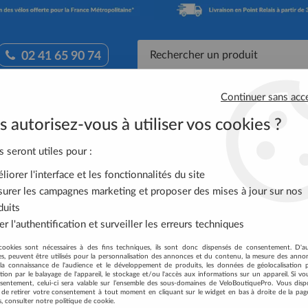
02 41 65 90 74
Continuer sans acc
Accessoires Vélo
Équipement Cycliste
Nutrit
 autorisez-vous à utiliser vos cookies ?
 0-5 ans
>
Vélo Specialized Riprock Cstr 16 Int Satin Fiery Red/Whi
s seront utiles pour :
iorer l'interface et les fonctionnalités du site
VÉLO SPECIALIZED 
urer les campagnes marketing et proposer des mises à jour sur nos
RED/WHITE
duits
r l'authentification et surveiller les erreurs techniques
Soyez le premier à donner votre
cookies sont nécessaires à des fins techniques, ils sont donc dispensés de consentement. D'a
329
,
00
€
TTC
res, peuvent être utilisés pour la personnalisation des annonces et du contenu, la mesure des anno
la connaissance de l'audience et le développement de produits, les données de géolocalisation p
cation par le balayage de l'appareil, le stockage et/ou l'accès aux informations sur un appareil. Si 
sentement, celui-ci sera valable sur l’ensemble des sous-domaines de VeloBoutiquePro. Vous disp
Réf. :
96523-4016
té de retirer votre consentement à tout moment en cliquant sur le widget en bas à droite de la pag
s, consulter notre politique de cookie.