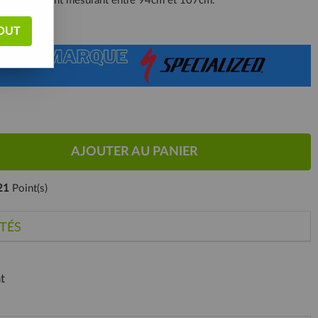
 pour un enfant mesurant entre 94cm et 107cm.
OUT
AJOUTER AU PANIER
21
Point(s)
TÉS
t