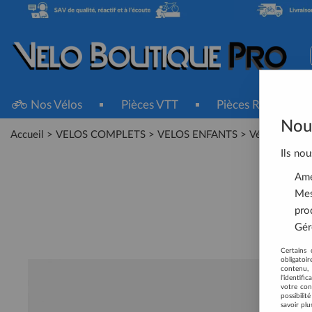
Nos Vélos
Pièces VTT
Pièces Route
Nous
Accueil
>
VELOS COMPLETS
>
VELOS ENFANTS
>
Vélos Enfants
Ils nou
Amél
Mes
pro
Gére
Certains 
obligatoi
contenu, 
l'identifi
votre con
possibili
savoir plu