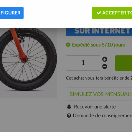
Le vélo Riprock 16' est conseillé
Description
FIGURER
ACCEPTER T
Expédié sous 5/10 jours
Cet achat vous fera bénéficier de
SIMULEZ VOS MENSUALI
Recevoir une alerte
Demande de renseignemen