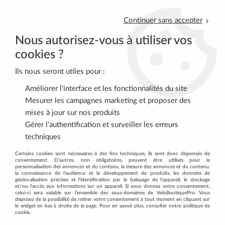
Continuer sans accepter
Nous autorisez-vous à utiliser vos
cookies ?
Ils nous seront utiles pour :
0
Améliorer l'interface et les fonctionnalités du site
Mesurer les campagnes marketing et proposer des
mises à jour sur nos produits
Accueil
>
VELOS COMPLETS
>
VELOS GRAVEL-CYCLOCROSS
>
Gérer l'authentification et surveiller les erreurs
Vélo Specialized Diverge E5 Gloss Dune White/Ashen
techniques
Certains cookies sont nécessaires à des fins techniques, ils sont donc dispensés de
consentement. D'autres, non obligatoires, peuvent être utilisés pour la
personnalisation des annonces et du contenu, la mesure des annonces et du contenu,
la connaissance de l'audience et le développement de produits, les données de
géolocalisation précises et l'identification par le balayage de l'appareil, le stockage
et/ou l'accès aux informations sur un appareil. Si vous donnez votre consentement,
celui-ci sera valable sur l’ensemble des sous-domaines de VeloBoutiquePro. Vous
disposez de la possibilité de retirer votre consentement à tout moment en cliquant sur
le widget en bas à droite de la page. Pour en savoir plus, consulter notre politique de
cookie.