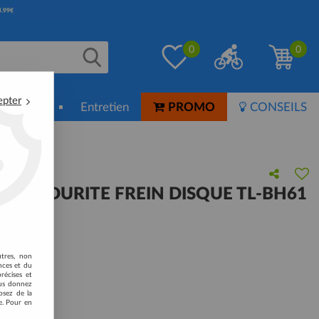
0
0
epter
ion-Soin
Entretien
PROMO
CONSEILS
UPE DURITE FREIN DISQUE TL-BH61
 avis !
utres, non
nces et du
récises et
vous donnez
osez de la
e. Pour en