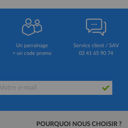
Un parrainage
Service client / SAV
= un code promo
02 41 65 90 74
POURQUOI NOUS CHOISIR ?