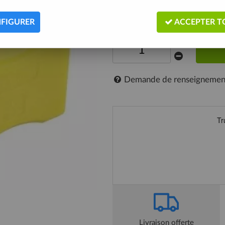
Expédié sous 24h
FIGURER
ACCEPTER T
Demande de renseignemen
Livraison offerte