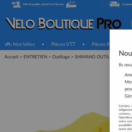
Nos Vélos
Pièces VTT
Pièces Route
Nous
Accueil
>
ENTRETIEN
>
Outillage
>
SHIMANO OUTIL COUPE DU
Ils nou
Amél
Mes
pro
Gére
Certains 
obligatoi
contenu, 
l'identifi
votre con
possibili
savoir plu