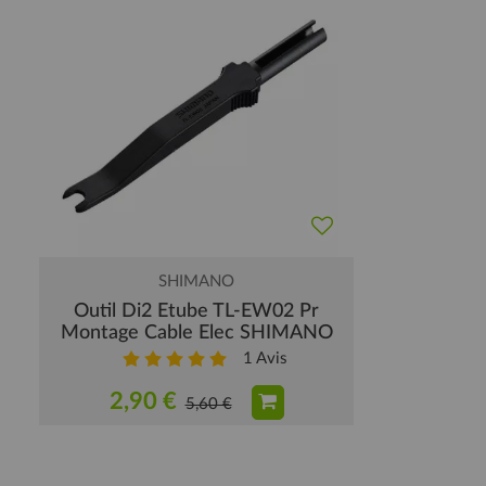
SHIMANO
Outil Di2 Etube TL-EW02 Pr
Montage Cable Elec SHIMANO
1
Avis
2,90 €
5,60 €