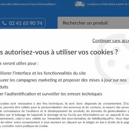
02 41 65 90 74
Continuer sans acc
Accessoires Vélo
Équipement Cycliste
Nutrit
 autorisez-vous à utiliser vos cookies ?
RITE FREIN DISQUE TL-BH61
s seront utiles pour :
iorer l'interface et les fonctionnalités du site
SHIMANO OUTIL CO
urer les campagnes marketing et proposer des mises à jour sur nos
duits
Soyez le premier à donner votre
r l'authentification et surveiller les erreurs techniques
4
,
59
€
TTC
cookies sont nécessaires à des fins techniques, ils sont donc dispensés de consentement. D'a
res, peuvent être utilisés pour la personnalisation des annonces et du contenu, la mesure des anno
la connaissance de l'audience et le développement de produits, les données de géolocalisation p
Réf. :
Y8H198030
cation par le balayage de l'appareil, le stockage et/ou l'accès aux informations sur un appareil. Si 
sentement, celui-ci sera valable sur l’ensemble des sous-domaines de VeloBoutiquePro. Vous disp
té de retirer votre consentement à tout moment en cliquant sur le widget en bas à droite de la pag
Description
s, consulter notre politique de cookie.