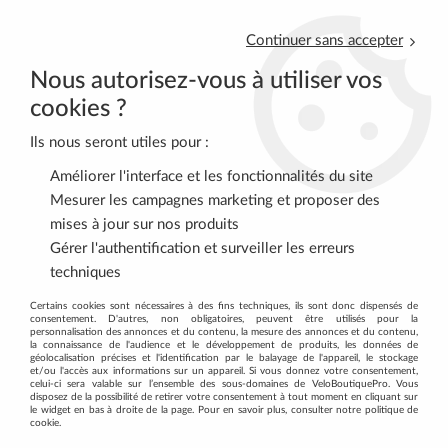
Continuer sans accepter
Nous autorisez-vous à utiliser vos
cookies ?
Ils nous seront utiles pour :
0
Améliorer l'interface et les fonctionnalités du site
Mesurer les campagnes marketing et proposer des
mises à jour sur nos produits
Accueil
>
VTT
>
TRANSMISSION
>
Manettes de vitesses
>
Gérer l'authentification et surveiller les erreurs
SHIMANO Manette Dérailleur Gauche 3v Av Indic
techniques
Certains cookies sont nécessaires à des fins techniques, ils sont donc dispensés de
consentement. D'autres, non obligatoires, peuvent être utilisés pour la
personnalisation des annonces et du contenu, la mesure des annonces et du contenu,
la connaissance de l'audience et le développement de produits, les données de
géolocalisation précises et l'identification par le balayage de l'appareil, le stockage
et/ou l'accès aux informations sur un appareil. Si vous donnez votre consentement,
celui-ci sera valable sur l’ensemble des sous-domaines de VeloBoutiquePro. Vous
disposez de la possibilité de retirer votre consentement à tout moment en cliquant sur
le widget en bas à droite de la page. Pour en savoir plus, consulter notre politique de
cookie.