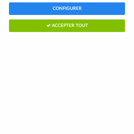
CONFIGURER
ACCEPTER TOUT
SHIMANO MANETTE DÉRAILLEUR
GAUCHE 3V AV INDIC
Soyez le premier à donner votre avis !