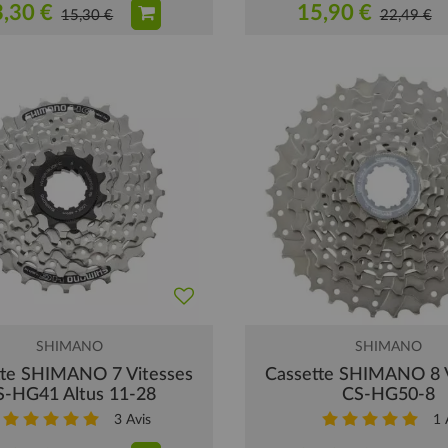
,30 €
15,90 €
15,30 €
22,49 €
SHIMANO
SHIMANO
tte SHIMANO 7 Vitesses
Cassette SHIMANO 8 V
S-HG41 Altus 11-28
CS-HG50-8
3
Avis
1
A