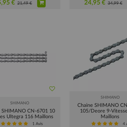
,95 €
24,95 €
21,49 €
34,99 €
SHIMANO
SHIMANO
Chaine SHIMANO C
e SHIMANO CN-6701 10
105/Deore 9-Vitess
ses Ultegra 116 Maillons
Maillons
1
Avis
4
A