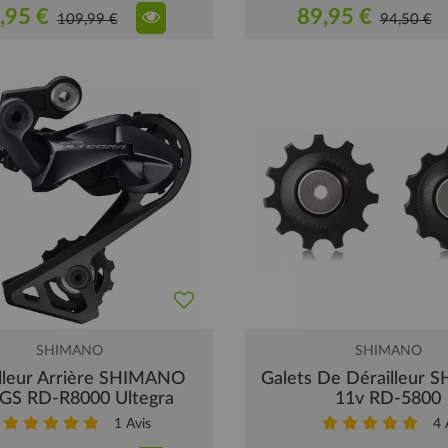
,95 €
89,95 €
109,99 €
94,50 €
SHIMANO
SHIMANO
lleur Arrière SHIMANO
Galets De Dérailleur
 GS RD-R8000 Ultegra
11v RD-5800
1
Avis
4
A