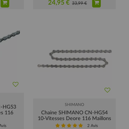
24,95 €
33,99 €
SHIMANO
N-HG53
es 116
Chaine SHIMANO CN-HG54
10-Vitesses Deore 116 Maillons
vis
2
Avis