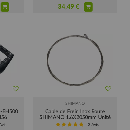
34,49 €
SHIMANO
D-EH500
Cable de Frein Inox Route
H56
SHIMANO 1.6X2050mm Unité
vis
2
Avis