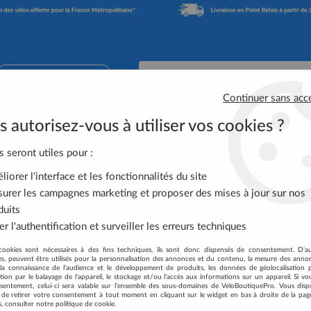
02 41 65 90 74
Continuer sans acc
 autorisez-vous à utiliser vos cookies ?
Accessoires Vélo
Équipement Cycliste
Nutrit
s seront utiles pour :
iorer l'interface et les fonctionnalités du site
SHIMANO
urer les campagnes marketing et proposer des mises à jour sur nos
duits
r l'authentification et surveiller les erreurs techniques
rez tous les produits de la marque 
cookies sont nécessaires à des fins techniques, ils sont donc dispensés de consentement. D'a
res, peuvent être utilisés pour la personnalisation des annonces et du contenu, la mesure des anno
la connaissance de l'audience et le développement de produits, les données de géolocalisation p
cation par le balayage de l'appareil, le stockage et/ou l'accès aux informations sur un appareil. Si 
sentement, celui-ci sera valable sur l’ensemble des sous-domaines de VeloBoutiquePro. Vous disp
té de retirer votre consentement à tout moment en cliquant sur le widget en bas à droite de la pag
s, consulter notre politique de cookie.