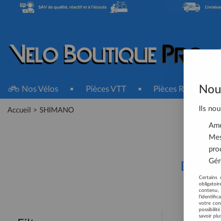
Nous
Nos Vélos
Pièces VTT
Pièces Route
Ils nou
Accueil
>
SHIMANO
Amél
Mes
pro
Gére
Découv
Certains 
obligatoi
contenu, 
l'identifi
votre con
possibili
savoir plu