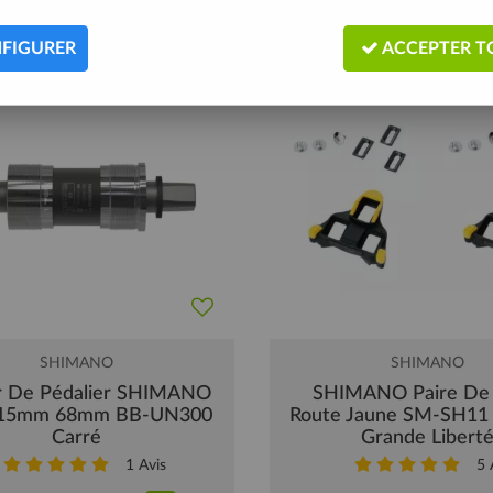
981 articles
FIGURER
ACCEPTER T
SHIMANO
SHIMANO
er De Pédalier SHIMANO
SHIMANO Paire De 
115mm 68mm BB-UN300
Route Jaune SM-SH11
Carré
Grande Libert
1
Avis
5
A