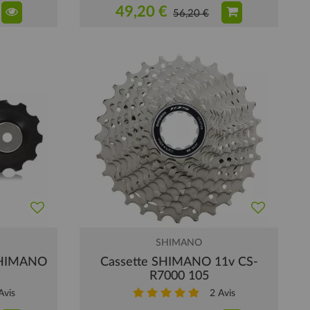
49,20 €
56,20 €
SHIMANO
 SHIMANO
Cassette SHIMANO 11v CS-
R7000 105
vis
2
Avis