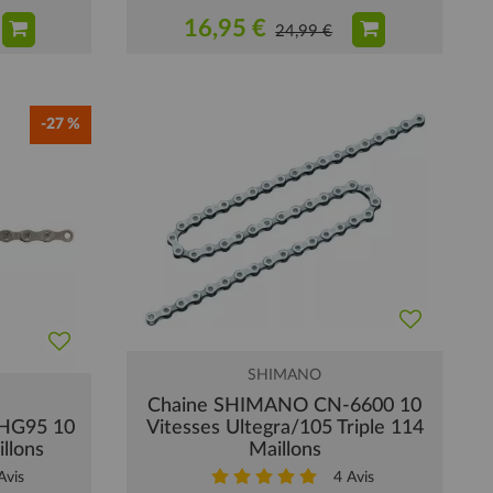
16,95 €
24,99 €
-27 %
SHIMANO
Chaine SHIMANO CN-6600 10
HG95 10
Vitesses Ultegra/105 Triple 114
llons
Maillons
vis
4
Avis