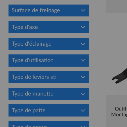
Surface de freinage
Type d'axe
Type d'éclairage
Type d'utilisation
Type de leviers sti
Type de manette
Outi
Type de patte
Monta