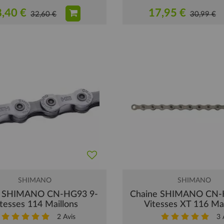
,40 €
17,95 €
32,60 €
30,99 €
SHIMANO
SHIMANO
e SHIMANO CN-HG93 9-
Chaine SHIMANO CN-
tesses 114 Maillons
Vitesses XT 116 Mai
2
Avis
3
A