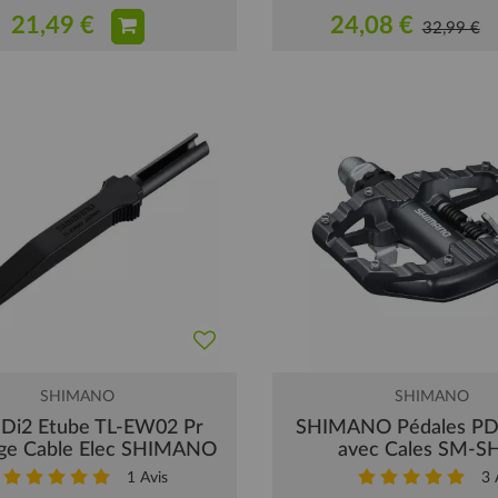
21,49 €
24,08 €
32,99 €
SHIMANO
SHIMANO
l Di2 Etube TL-EW02 Pr
SHIMANO Pédales P
ge Cable Elec SHIMANO
avec Cales SM-S
1
Avis
3
A