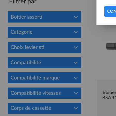
Filtrer par
CON
Boitier assorti
Catégorie
Choix levier sti
Compatibilité
Compatibilité marque
Boiti
Compatibilité vitesses
BSA 
Corps de cassette