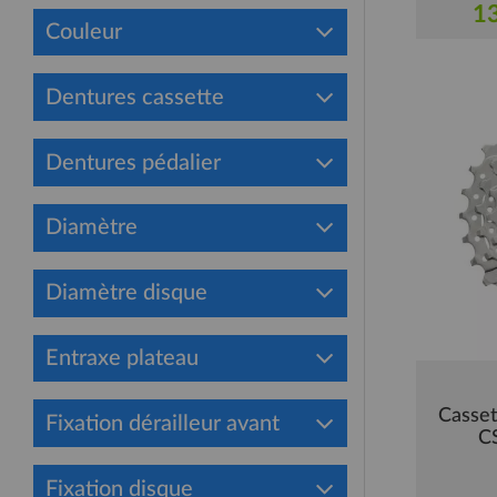
13
Couleur
Dentures cassette
Dentures pédalier
Diamètre
Diamètre disque
Entraxe plateau
Casse
Fixation dérailleur avant
C
Fixation disque