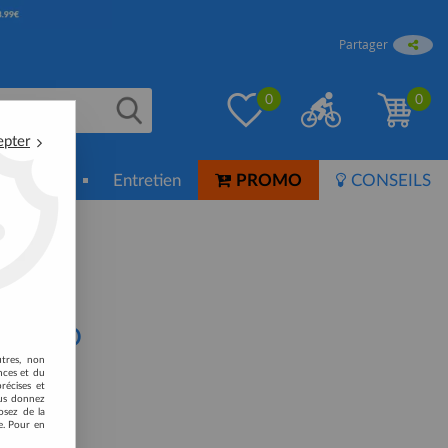
Partager
0
0
epter
ion-Soin
Entretien
PROMO
CONSEILS
SHIMANO
utres, non
nces et du
récises et
vous donnez
osez de la
e. Pour en