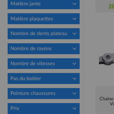
Matière jante
28
Matière plaquettes
Nombre de dents plateau
Nombre de rayons
Nombre de vitesses
Pas du boitier
Pointure chaussures
Chain
Vi
Prix