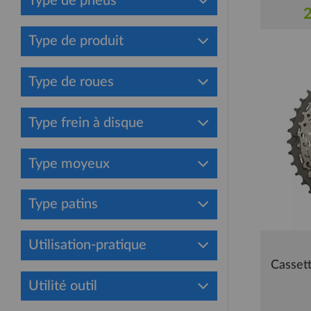
Type de pneus
2
Type de produit
Type de roues
Type frein à disque
Type moyeux
Type patins
Utilisation-pratique
Casset
Utilité outil