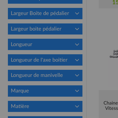
15
Largeur Boite de pédalier
Largeur boite pédalier
Longueur
Longueur de l'axe boitier
Longueur de manivelle
Marque
Chain
Matière
Vites