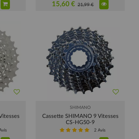
15,60 €
21,99 €
SHIMANO
itesses
Cassette SHIMANO 9 Vitesses
CS-HG50-9
vis
2
Avis