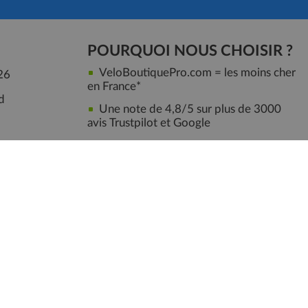
POURQUOI NOUS CHOISIR ?
VeloBoutiquePro.com = les moins cher
26
en France*
d
Une note de 4,8/5 sur plus de 3000
avis Trustpilot et Google
OFFERT : Livraison + montage de
votre velo selon son prix
Marquage antivol OFFERT