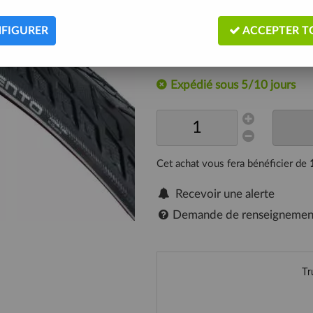
Les pneus de cyclisme Schwalbe Si
sortes de terrains en ville à vélo.
FIGURER
ACCEPTER T
Description
Expédié sous 5/10 jours
Cet achat vous fera bénéficier de
Recevoir une alerte
Demande de renseignemen