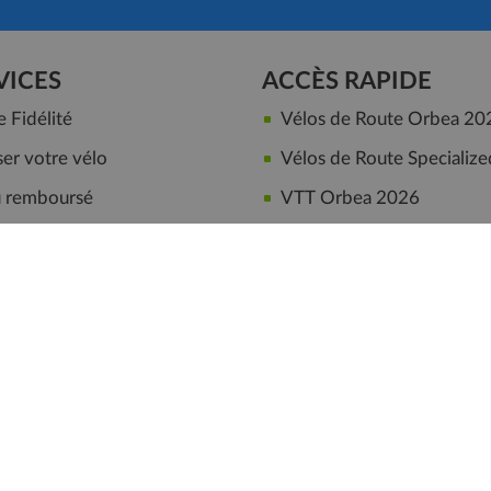
VICES
ACCÈS RAPIDE
Fidélité
Vélos de Route Orbea 20
er votre vélo
Vélos de Route Specialize
ou remboursé
VTT Orbea 2026
sin à Cholet
VTT Sunn
ilié
VELOS ENFANTS