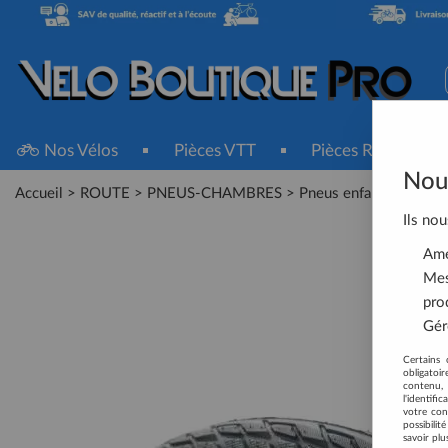
Nos Vélos
Pièces VTT
Pièces Route
Nous
Accueil
>
ROUTE
>
PNEUS-CHAMBRES
>
Pneus enfants et adulte
Ils nou
Amél
Mes
pro
Gére
Certains 
obligatoi
contenu, 
l'identifi
votre con
possibili
savoir plu