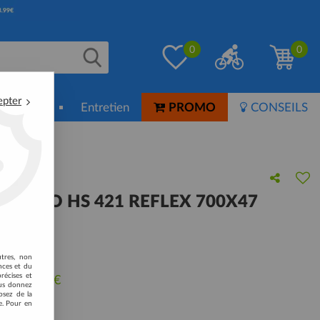
0
0
epter
ion-Soin
Entretien
PROMO
CONSEILS
1,75
LENTO HS 421 REFLEX 700X47
 avis !
utres, non
nces et du
récises et
u de
27,95
€
vous donnez
osez de la
e. Pour en