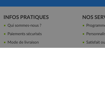
INFOS PRATIQUES
NOS SER
Qui sommes-nous ?
Programme 
Paiements sécurisés
Personnalis
Mode de livraison
Satisfait 
Conseils
Notre maga
Partenariat / Collaboration
Devenir Aff