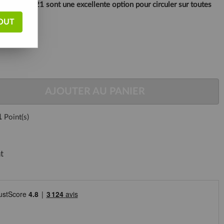
lento HS421 sont une excellente option pour circuler sur toutes
OUT
AJOUTER AU PANIER
1
Point(s)
t