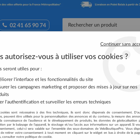
02 41 65 90 74
Continuer sans acc
Accessoires Vélo
Équipement Cycliste
Nutrit
 autorisez-vous à utiliser vos cookies ?
s traditionnels
>
Pneu Schwalbe Silento HS 421 Reflex 700x47 28x
s seront utiles pour :
iorer l'interface et les fonctionnalités du site
urer les campagnes marketing et proposer des mises à jour sur nos
PNEU SCHWALBE SI
duits
28X1,75
r l'authentification et surveiller les erreurs techniques
Soyez le premier à donner votre
cookies sont nécessaires à des fins techniques, ils sont donc dispensés de consentement. D'a
res, peuvent être utilisés pour la personnalisation des annonces et du contenu, la mesure des anno
19
,
95
€
TTC
la connaissance de l'audience et le développement de produits, les données de géolocalisation p
au lie
cation par le balayage de l'appareil, le stockage et/ou l'accès aux informations sur un appareil. Si 
sentement, celui-ci sera valable sur l’ensemble des sous-domaines de VeloBoutiquePro. Vous disp
té de retirer votre consentement à tout moment en cliquant sur le widget en bas à droite de la pag
Réf. :
PNSCHSI
s, consulter notre politique de cookie.