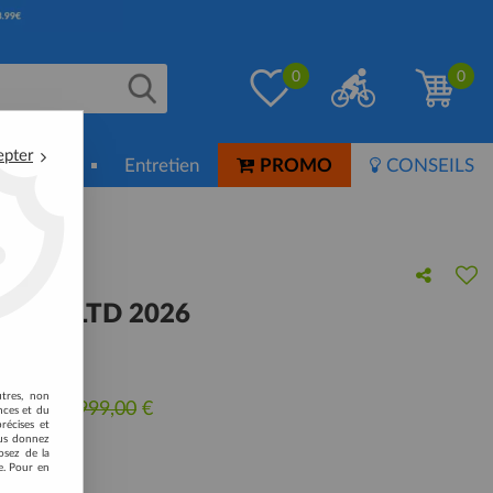
0
0
epter
ion-Soin
Entretien
PROMO
CONSEILS
 M30 LTD 2026
 avis !
utres, non
 lieu de
3999,00
€
nces et du
récises et
vous donnez
osez de la
e. Pour en
e profil.