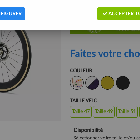
Description
Livraison
Gu
FIGURER
ACCEPTER T
Faites votre cho
COULEUR
TAILLE VÉLO
Taille 47
Taille 49
Taille 51
Disponibilité
Sélectionner votre taille et/ou c