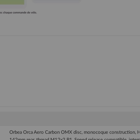
Orbea Orca Aero Carbon OMX disc, monocoque construction, H
142mm rear, thread M12x2 P1, Speed release compatible, intern