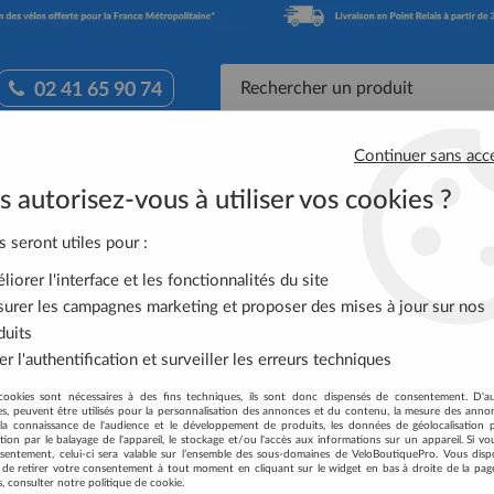
02 41 65 90 74
Continuer sans acc
Accessoires Vélo
Équipement Cycliste
Nutrit
 autorisez-vous à utiliser vos cookies ?
ute Orbea 2026
>
Orbea Orca Aero M30 LTD 2026
s seront utiles pour :
iorer l'interface et les fonctionnalités du site
urer les campagnes marketing et proposer des mises à jour sur nos
ORBEA ORCA AERO
duits
Soyez le premier à donner votre
r l'authentification et surveiller les erreurs techniques
3399
,
15
€
TTC
cookies sont nécessaires à des fins techniques, ils sont donc dispensés de consentement. D'a
au
res, peuvent être utilisés pour la personnalisation des annonces et du contenu, la mesure des anno
la connaissance de l'audience et le développement de produits, les données de géolocalisation p
cation par le balayage de l'appareil, le stockage et/ou l'accès aux informations sur un appareil. Si 
Réf. :
T119
sentement, celui-ci sera valable sur l’ensemble des sous-domaines de VeloBoutiquePro. Vous disp
té de retirer votre consentement à tout moment en cliquant sur le widget en bas à droite de la pag
Orca Aero M30 LTD 2026 : fusée d
s, consulter notre politique de cookie.