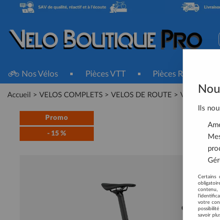
Nos Vélos
Pièces VTT
Pièces Route
Nous
Accueil
>
VELOS COMPLETS
>
VELOS DE ROUTE
>
Vélos de Ro
Ils nou
Promo
Amél
-
15
%
Mes
pro
Gére
Certains 
obligatoi
contenu, 
l'identifi
votre con
possibili
savoir plu