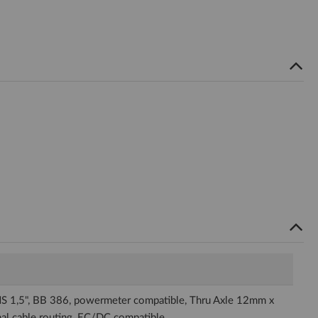
S 1,5", BB 386, powermeter compatible, Thru Axle 12mm x
al cable routing, EC/DC compatible.