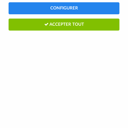
CONFIGURER
ACCEPTER TOUT
MALTO ANTIOXYDANT POT
MENTHE 500G OVERSTIMS