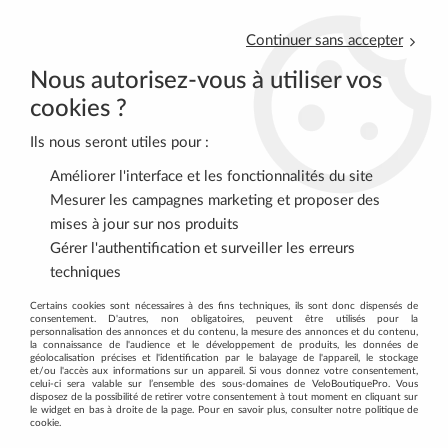
Continuer sans accepter
Nous autorisez-vous à utiliser vos
cookies ?
Ils nous seront utiles pour :
0
Améliorer l'interface et les fonctionnalités du site
Mesurer les campagnes marketing et proposer des
mises à jour sur nos produits
Accueil
>
DIETETIQUE - MASSAGE
>
DIETETIQUE
>
Gérer l'authentification et surveiller les erreurs
Boissons énergétiques
>
Malto Antioxydant Pot Menthe 500g
techniques
OVERSTIMS
Certains cookies sont nécessaires à des fins techniques, ils sont donc dispensés de
consentement. D'autres, non obligatoires, peuvent être utilisés pour la
personnalisation des annonces et du contenu, la mesure des annonces et du contenu,
la connaissance de l'audience et le développement de produits, les données de
géolocalisation précises et l'identification par le balayage de l'appareil, le stockage
et/ou l'accès aux informations sur un appareil. Si vous donnez votre consentement,
celui-ci sera valable sur l’ensemble des sous-domaines de VeloBoutiquePro. Vous
disposez de la possibilité de retirer votre consentement à tout moment en cliquant sur
le widget en bas à droite de la page. Pour en savoir plus, consulter notre politique de
cookie.