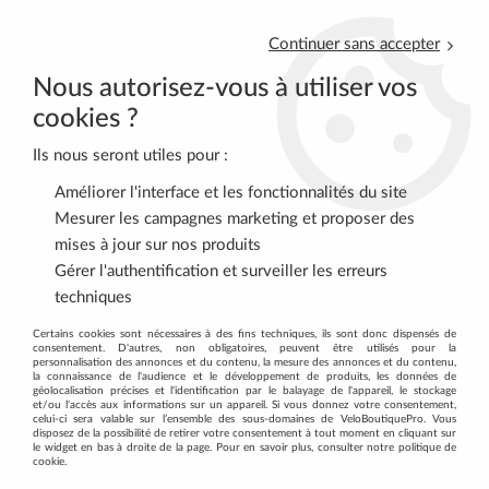
Continuer sans accepter
Nous autorisez-vous à utiliser vos
cookies ?
Ils nous seront utiles pour :
0
Améliorer l'interface et les fonctionnalités du site
Mesurer les campagnes marketing et proposer des
mises à jour sur nos produits
Accueil
>
ACCESSOIRES
>
GARDE BOUES
>
GARDE BOUE
Gérer l'authentification et surveiller les erreurs
ROUTE/VTT CLIPSABLE AR VELOX COLORI NOIR CLIPSABLE
techniques
SOUS LA SELLE (VENDU A L UNITE)
Certains cookies sont nécessaires à des fins techniques, ils sont donc dispensés de
consentement. D'autres, non obligatoires, peuvent être utilisés pour la
personnalisation des annonces et du contenu, la mesure des annonces et du contenu,
la connaissance de l'audience et le développement de produits, les données de
géolocalisation précises et l'identification par le balayage de l'appareil, le stockage
et/ou l'accès aux informations sur un appareil. Si vous donnez votre consentement,
celui-ci sera valable sur l’ensemble des sous-domaines de VeloBoutiquePro. Vous
disposez de la possibilité de retirer votre consentement à tout moment en cliquant sur
le widget en bas à droite de la page. Pour en savoir plus, consulter notre politique de
cookie.