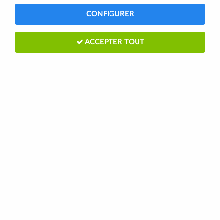
CONFIGURER
ACCEPTER TOUT
GARDE BOUE ROUTE/VTT
CLIPSABLE AR VELOX COLORI NOIR
CLIPSABLE SOUS LA SELLE (VENDU A