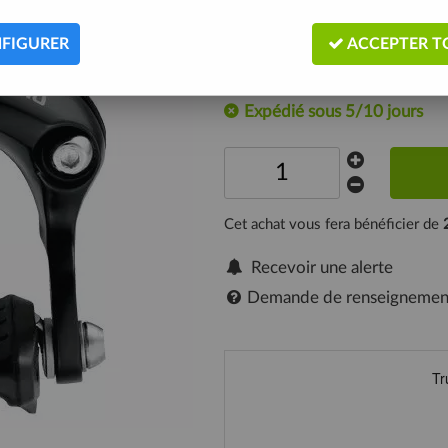
jusqu'à 32 mm.
FIGURER
ACCEPTER T
Description
Expédié sous 5/10 jours
Cet achat vous fera bénéficier de
Recevoir une alerte
Demande de renseignemen