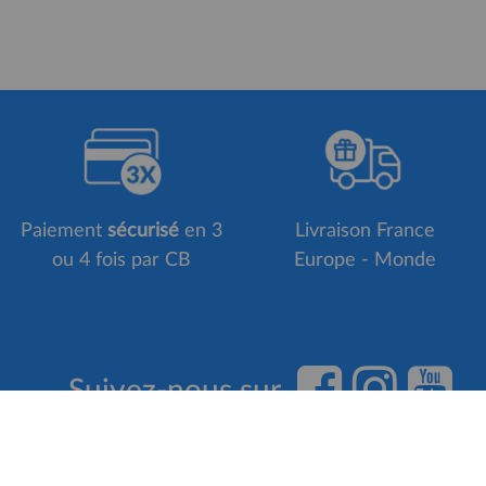
Paiement
sécurisé
en 3
Livraison France
ou 4 fois par CB
Europe - Monde
Suivez-nous sur