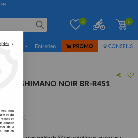
0
0
epter
ion-Soin
Entretien
PROMO
CONSEILS
AVANT SHIMANO NOIR BR-R451
57MM
 avis !
utres, non
nces et du
u de
35,20
€
récises et
vous donnez
osez de la
e. Pour en
ouble pivot a une portée de 57 mm qui offre un jeu de pneu