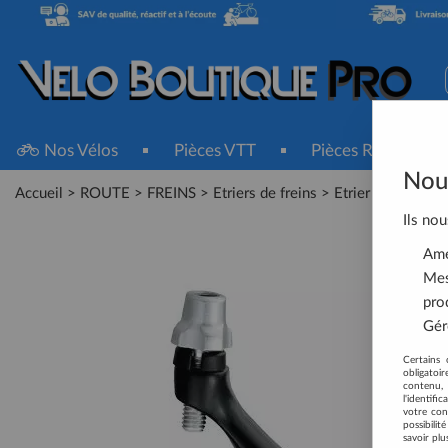
Nos Vélos
Pièces VTT
Pièces Route
Nous
Accueil
>
ROUTE
>
FREINS
>
Etriers de freins
>
Etrier de Frein
Ils nou
Amél
Mes
pro
Gére
Certains 
obligatoi
contenu, 
l'identifi
votre con
possibili
savoir plu