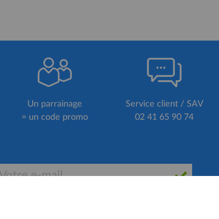
Un parrainage
Service client / SAV
= un code promo
02 41 65 90 74