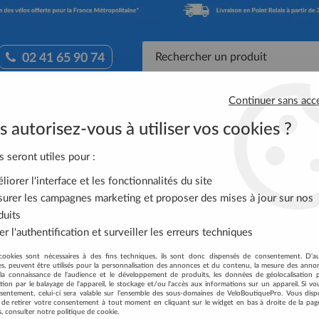
02 41 65 90 74
Continuer sans acc
Accessoires Vélo
Équipement Cycliste
Nutrit
 autorisez-vous à utiliser vos cookies ?
 Avant SHIMANO Noir BR-R451 Tiagra P R50T2 57mm
s seront utiles pour :
iorer l'interface et les fonctionnalités du site
ETRIER DE FREIN 
urer les campagnes marketing et proposer des mises à jour sur nos
TIAGRA P R50T2 
duits
r l'authentification et surveiller les erreurs techniques
Soyez le premier à donner votre
cookies sont nécessaires à des fins techniques, ils sont donc dispensés de consentement. D'a
30
,
70
€
TTC
res, peuvent être utilisés pour la personnalisation des annonces et du contenu, la mesure des anno
au lie
la connaissance de l'audience et le développement de produits, les données de géolocalisation p
cation par le balayage de l'appareil, le stockage et/ou l'accès aux informations sur un appareil. Si 
sentement, celui-ci sera valable sur l’ensemble des sous-domaines de VeloBoutiquePro. Vous disp
Réf. :
EBRR451AF73XL
té de retirer votre consentement à tout moment en cliquant sur le widget en bas à droite de la pag
s, consulter notre politique de cookie.
Le frein à étrier SHIMANO R451 d