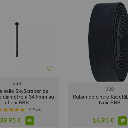
BBB
BBB
e selle SkyScraper de
 diamètre à 34,9mm au
Ruban de cintre RaceRi
choix BBB
Noir BBB
4
Avis
39,95 €
16,95 €