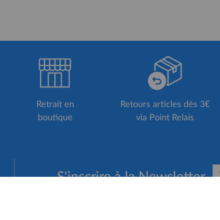
Retrait en
Retours articles dès 3€
boutique
via Point Relais
S'inscrire à la Newsletter