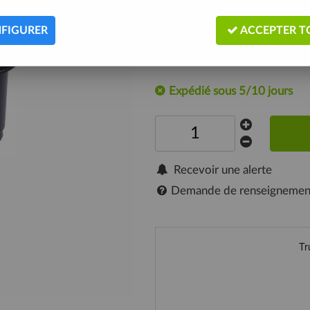
Bouchons de cintre vissables, pou
inoxydable.
FIGURER
ACCEPTER T
Description
Expédié sous 5/10 jours
Recevoir une alerte
Demande de renseignemen