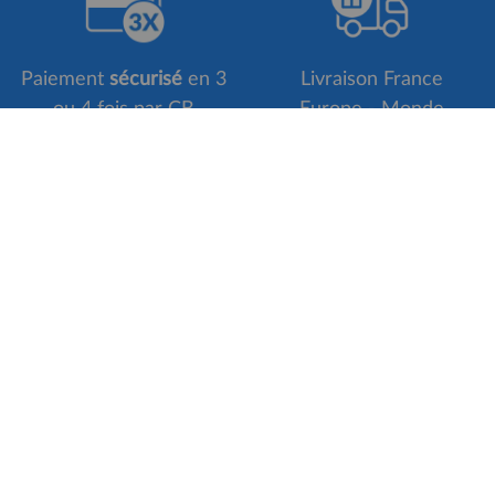
Paiement
sécurisé
en 3
Livraison France
ou 4 fois par CB
Europe - Monde
Suivez-nous sur
INFOS PRATIQUES
NOS SER
Qui sommes-nous ?
Programme 
Paiements sécurisés
Personnalis