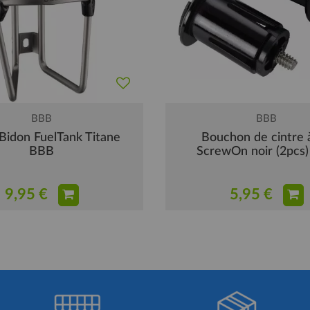
BBB
BBB
Bidon FuelTank Titane
Bouchon de cintre à
BBB
ScrewOn noir (2pcs
9,95 €
5,95 €