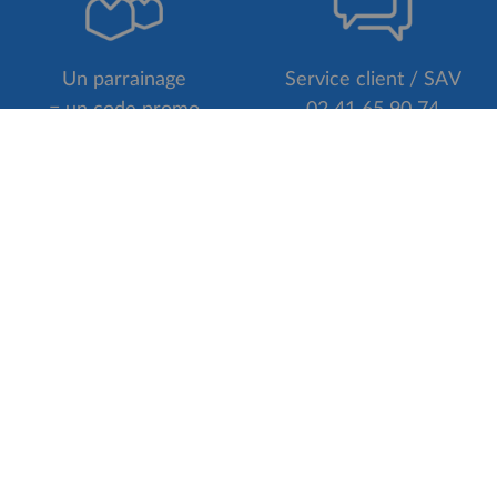
Un parrainage
Service client / SAV
= un code promo
02 41 65 90 74
POURQUOI NOUS CHOISIR ?
VeloBoutiquePro.com = les moins cher
26
en France*
d
Une note de 4,8/5 sur plus de 3000