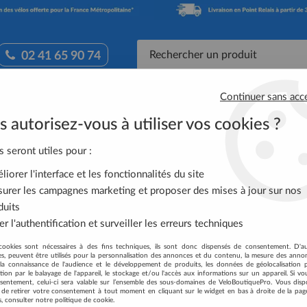
02 41 65 90 74
Continuer sans acc
Accessoires Vélo
Équipement Cycliste
Nutrit
 autorisez-vous à utiliser vos cookies ?
s de cintre à vis ScrewOn chrome (2pièces) BBB
s seront utiles pour :
iorer l'interface et les fonctionnalités du site
urer les campagnes marketing et proposer des mises à jour sur nos
BOUCHONS DE CIN
duits
(2PIÈCES) BBB
r l'authentification et surveiller les erreurs techniques
Soyez le premier à donner votre
cookies sont nécessaires à des fins techniques, ils sont donc dispensés de consentement. D'a
res, peuvent être utilisés pour la personnalisation des annonces et du contenu, la mesure des anno
la connaissance de l'audience et le développement de produits, les données de géolocalisation p
5
,
95
€
TTC
cation par le balayage de l'appareil, le stockage et/ou l'accès aux informations sur un appareil. Si 
sentement, celui-ci sera valable sur l’ensemble des sous-domaines de VeloBoutiquePro. Vous disp
té de retirer votre consentement à tout moment en cliquant sur le widget en bas à droite de la pag
s, consulter notre politique de cookie.
Réf. :
BHT-96CH