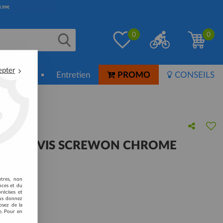
0
0
epter
ion-Soin
Entretien
PROMO
CONSEILS
TRE À VIS SCREWON CHROME
 avis !
utres, non
nces et du
récises et
vous donnez
osez de la
e. Pour en