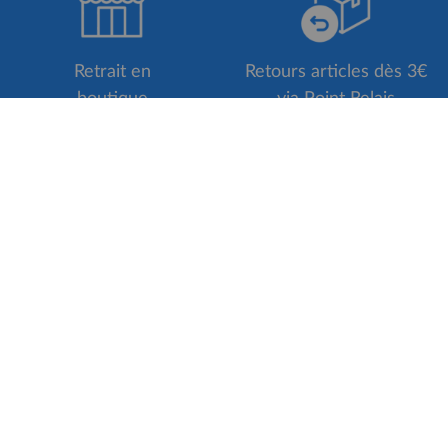
Retrait en
Retours articles dès 3€
boutique
via Point Relais
S'inscrire à la Newsletter
VICES
ACCÈS RAPIDE
Fidélité
Vélos de Route Orbea 20
er votre vélo
Vélos de Route Specialize