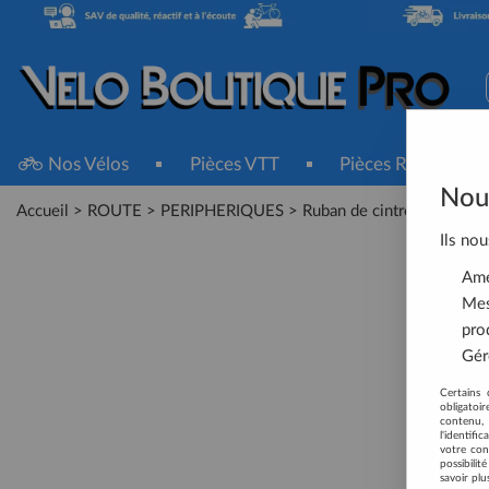
Nos Vélos
Pièces VTT
Pièces Route
Nous
Accueil
>
ROUTE
>
PERIPHERIQUES
>
Ruban de cintre
>
Bouchon
Ils nou
Amél
Mes
pro
Gére
Certains 
obligatoi
contenu, 
l'identifi
votre con
possibili
savoir plu