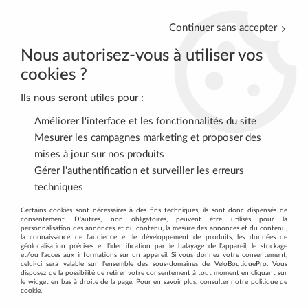
Continuer sans accepter
Nous autorisez-vous à utiliser vos
cookies ?
Ils nous seront utiles pour :
0
Améliorer l'interface et les fonctionnalités du site
Mesurer les campagnes marketing et proposer des
mises à jour sur nos produits
Accueil
>
ROUTE
>
TRANSMISSION
>
Plateaux
>
Plateau
Gérer l'authentification et surveiller les erreurs
compatible Campagnolo compact 11v du 34 au 53 dents BBB
techniques
Certains cookies sont nécessaires à des fins techniques, ils sont donc dispensés de
consentement. D'autres, non obligatoires, peuvent être utilisés pour la
personnalisation des annonces et du contenu, la mesure des annonces et du contenu,
la connaissance de l'audience et le développement de produits, les données de
géolocalisation précises et l'identification par le balayage de l'appareil, le stockage
et/ou l'accès aux informations sur un appareil. Si vous donnez votre consentement,
celui-ci sera valable sur l’ensemble des sous-domaines de VeloBoutiquePro. Vous
disposez de la possibilité de retirer votre consentement à tout moment en cliquant sur
le widget en bas à droite de la page. Pour en savoir plus, consulter notre politique de
cookie.