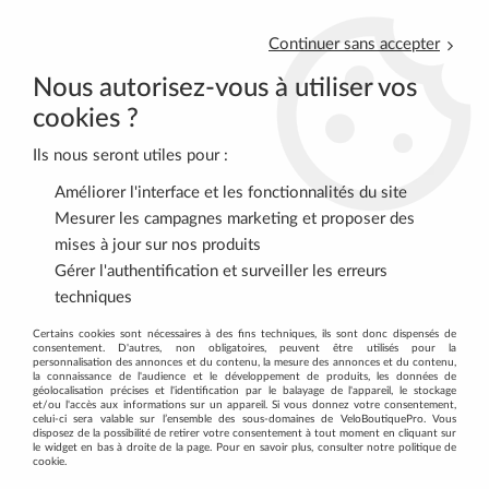
Continuer sans accepter
Nous autorisez-vous à utiliser vos
cookies ?
Ils nous seront utiles pour :
0
Améliorer l'interface et les fonctionnalités du site
Mesurer les campagnes marketing et proposer des
mises à jour sur nos produits
Accueil
>
EQUIPEMENT CYCLISTE
>
ROUTE
>
Couvre Chaussures
Gérer l'authentification et surveiller les erreurs
>
Couvre-chaussures WaterFlex 3.0 Noir BBB
techniques
Certains cookies sont nécessaires à des fins techniques, ils sont donc dispensés de
consentement. D'autres, non obligatoires, peuvent être utilisés pour la
personnalisation des annonces et du contenu, la mesure des annonces et du contenu,
la connaissance de l'audience et le développement de produits, les données de
géolocalisation précises et l'identification par le balayage de l'appareil, le stockage
et/ou l'accès aux informations sur un appareil. Si vous donnez votre consentement,
celui-ci sera valable sur l’ensemble des sous-domaines de VeloBoutiquePro. Vous
disposez de la possibilité de retirer votre consentement à tout moment en cliquant sur
le widget en bas à droite de la page. Pour en savoir plus, consulter notre politique de
cookie.