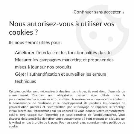
Continuer sans accepter
Nous autorisez-vous à utiliser vos
cookies ?
Ils nous seront utiles pour :
0
Améliorer l'interface et les fonctionnalités du site
Mesurer les campagnes marketing et proposer des
mises à jour sur nos produits
Accueil
>
ENTRETIEN
>
Outillage
>
Clé 1/2 pour monter et
Gérer l'authentification et surveiller les erreurs
démonter boitier à roulements externes de 16 cannelures. BBB
techniques
Certains cookies sont nécessaires à des fins techniques, ils sont donc dispensés de
consentement. D'autres, non obligatoires, peuvent être utilisés pour la
personnalisation des annonces et du contenu, la mesure des annonces et du contenu,
la connaissance de l'audience et le développement de produits, les données de
géolocalisation précises et l'identification par le balayage de l'appareil, le stockage
et/ou l'accès aux informations sur un appareil. Si vous donnez votre consentement,
celui-ci sera valable sur l’ensemble des sous-domaines de VeloBoutiquePro. Vous
disposez de la possibilité de retirer votre consentement à tout moment en cliquant sur
le widget en bas à droite de la page. Pour en savoir plus, consulter notre politique de
cookie.