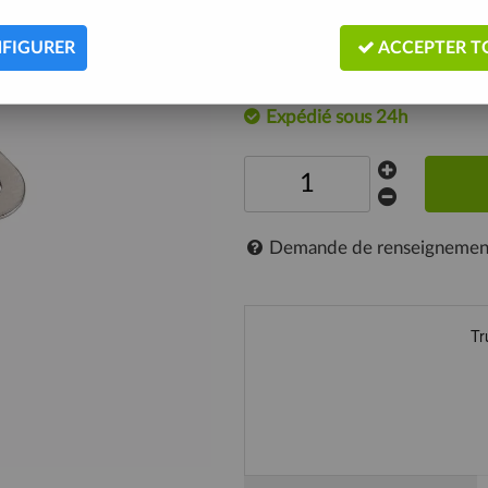
Attache rapide Argent compatible
FIGURER
ACCEPTER T
Description
Expédié sous 24h
Demande de renseignemen