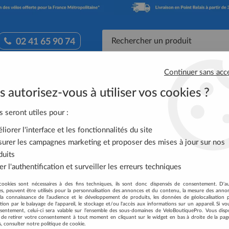
02 41 65 90 74
Continuer sans acc
Accessoires Vélo
Équipement Cycliste
Nutrit
 autorisez-vous à utiliser vos cookies ?
apide SmartLink mono vitesse argent BBB
s seront utiles pour :
iorer l'interface et les fonctionnalités du site
urer les campagnes marketing et proposer des mises à jour sur nos
ATTACHE RAPIDE 
duits
BBB
r l'authentification et surveiller les erreurs techniques
Soyez le premier à donner votre
cookies sont nécessaires à des fins techniques, ils sont donc dispensés de consentement. D'a
res, peuvent être utilisés pour la personnalisation des annonces et du contenu, la mesure des anno
la connaissance de l'audience et le développement de produits, les données de géolocalisation p
4
,
95
€
TTC
cation par le balayage de l'appareil, le stockage et/ou l'accès aux informations sur un appareil. Si 
sentement, celui-ci sera valable sur l’ensemble des sous-domaines de VeloBoutiquePro. Vous disp
té de retirer votre consentement à tout moment en cliquant sur le widget en bas à droite de la pag
s, consulter notre politique de cookie.
Réf. :
BCH-01S