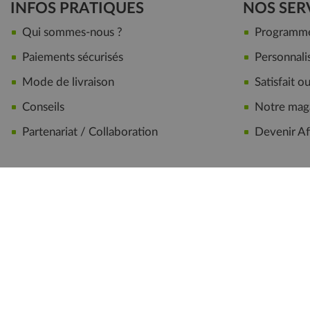
INFOS PRATIQUES
NOS SER
Qui sommes-nous ?
Programme 
Paiements sécurisés
Personnalis
Mode de livraison
Satisfait 
Conseils
Notre maga
Partenariat / Collaboration
Devenir Aff
CGV
|
Mentions légales
|
Nous contac