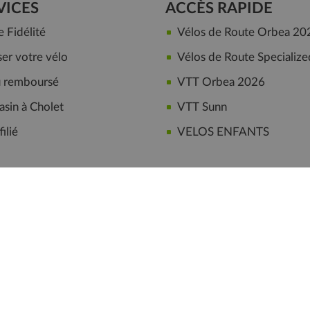
VICES
ACCÈS RAPIDE
Fidélité
Vélos de Route Orbea 20
er votre vélo
Vélos de Route Specialize
ou remboursé
VTT Orbea 2026
sin à Cholet
VTT Sunn
ilié
VELOS ENFANTS
ter
|
Plan du site
|
Questions fréquentes
|
10 