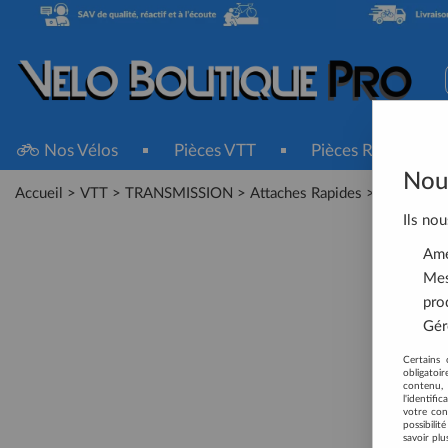
Nos Vélos
Pièces VTT
Pièces Route
Nous
Accueil
>
VTT
>
TRANSMISSION
>
Attaches Rapides
>
Attache r
Ils nou
Amél
Mes
pro
Gére
Certains 
obligatoi
contenu, 
l'identifi
votre con
possibili
savoir plu