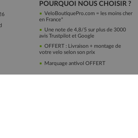
POURQUOI NOUS CHOISIR ?
VeloBoutiquePro.com = les moins cher
26
en France*
d
Une note de 4,8/5 sur plus de 3000
avis Trustpilot et Google
OFFERT : Livraison + montage de
votre velo selon son prix
Marquage antivol OFFERT
Bonnes Raisons d'Acheter chez VeloBoutiquePro.com