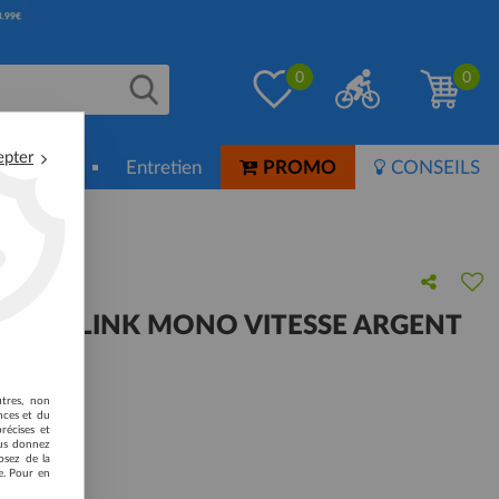
0
0
epter
ion-Soin
Entretien
PROMO
CONSEILS
SMARTLINK MONO VITESSE ARGENT
 avis !
utres, non
nces et du
récises et
vous donnez
osez de la
e. Pour en