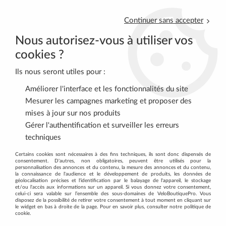
Continuer sans accepter
Nous autorisez-vous à utiliser vos
cookies ?
Ils nous seront utiles pour :
0
Améliorer l'interface et les fonctionnalités du site
Mesurer les campagnes marketing et proposer des
mises à jour sur nos produits
Accueil
>
VTT
>
TRANSMISSION
>
Attaches Rapides
>
Attache
Gérer l'authentification et surveiller les erreurs
rapide SmartLink 11 Vitesses BBB
techniques
Certains cookies sont nécessaires à des fins techniques, ils sont donc dispensés de
consentement. D'autres, non obligatoires, peuvent être utilisés pour la
personnalisation des annonces et du contenu, la mesure des annonces et du contenu,
la connaissance de l'audience et le développement de produits, les données de
géolocalisation précises et l'identification par le balayage de l'appareil, le stockage
et/ou l'accès aux informations sur un appareil. Si vous donnez votre consentement,
celui-ci sera valable sur l’ensemble des sous-domaines de VeloBoutiquePro. Vous
disposez de la possibilité de retirer votre consentement à tout moment en cliquant sur
le widget en bas à droite de la page. Pour en savoir plus, consulter notre politique de
cookie.